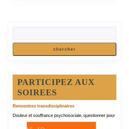
tête
?
RECHERCHER
chercher
PARTICIPEZ AUX
SOIREES
Rencontres transdisciplinaires
Douleur et souffrance psychosociale, questionner pour