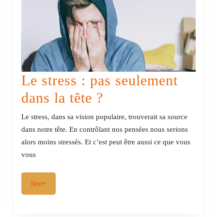
Le stress : pas seulement
Le
dans la tête ?
stress
Le stress, dans sa vision populaire, trouverait sa source
:
dans notre tête. En contrôlant nos pensées nous serions
alors moins stressés. Et c’est peut être aussi ce que vous
pas
vous
seulement
dans
lire+
lire+
la