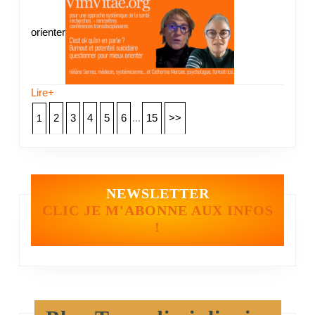
orienter
Lire+
2
3
4
5
6
...
15
>>
1
NEWSLETTER
CLIC JE M'ABONNE AUX INFOS
!