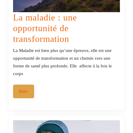
La maladie : une
opportunité de
La
transformation
maladie
La Maladie est bien plus qu’une épreuve, elle est une
:
opportunité de transformation et un chemin vers une
forme de santé plus profonde. Elle affecte à la fois le
une
corps
opportunité
de
lire+
lire+
transformation