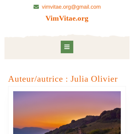
Skip
vimvitae.org@gmail.com
to
content
VimVitae.org
Skip
to
content
Open
Button
Auteur/autrice :
Julia Olivier