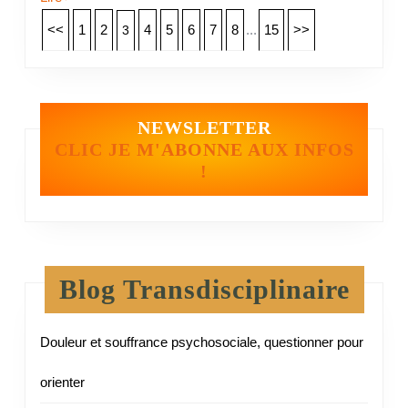
<<
1
2
4
5
6
7
8
...
15
>>
3
NEWSLETTER
CLIC JE M'ABONNE AUX INFOS
!
Blog Transdisciplinaire
Douleur et souffrance psychosociale, questionner pour
orienter