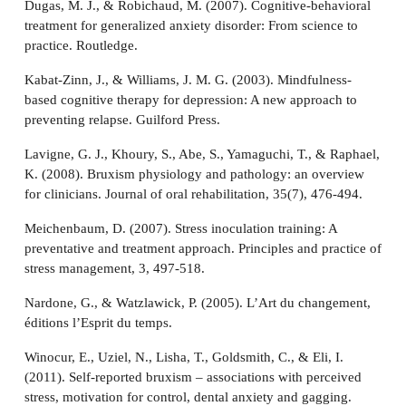
Dugas, M. J., & Robichaud, M. (2007). Cognitive-behavioral
treatment for generalized anxiety disorder: From science to
practice. Routledge.
Kabat-Zinn, J., & Williams, J. M. G. (2003). Mindfulness-
based cognitive therapy for depression: A new approach to
preventing relapse. Guilford Press.
Lavigne, G. J., Khoury, S., Abe, S., Yamaguchi, T., & Raphael,
K. (2008). Bruxism physiology and pathology: an overview
for clinicians. Journal of oral rehabilitation, 35(7), 476-494.
Meichenbaum, D. (2007). Stress inoculation training: A
preventative and treatment approach. Principles and practice of
stress management, 3, 497-518.
Nardone, G., & Watzlawick, P. (2005). L’Art du changement,
éditions l’Esprit du temps.
Winocur, E., Uziel, N., Lisha, T., Goldsmith, C., & Eli, I.
(2011). Self-reported bruxism – associations with perceived
stress, motivation for control, dental anxiety and gagging.