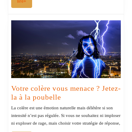
lire+
lire+
bêtes
?
Votre colère vous menace ? Jetez-
Votre
la à la poubelle
colère vous
La colère est une émotion naturelle mais délétère si son
menace
intensité n’est pas régulée. Si vous ne souhaitez ni imploser
?
ni exploser de rage, mais choisir votre stratégie de réponse,