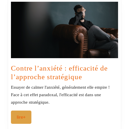
Contre l’anxiété : efficacité de
Contre
l’approche stratégique
l’anxiété
Essayer de calmer l'anxiété, généralement elle empire !
:
Face à cet effet paradoxal, l'efficacité est dans une
efficacité
approche stratégique.
de
lire+
lire+
l’approche
stratégique