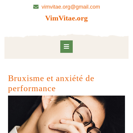
Skip
vimvitae.org@gmail.com
to
content
VimVitae.org
Skip
to
content
Open
Button
Bruxisme et anxiété de
performance