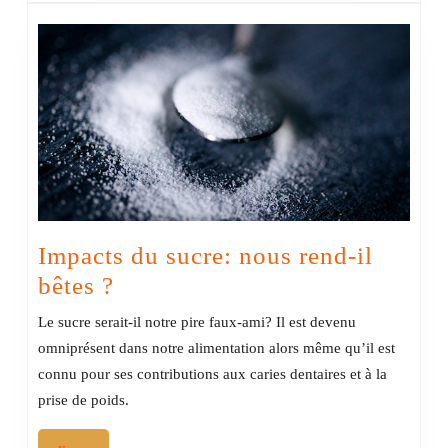
Impacts du sucre: nous rend-il
Impacts
bêtes ?
du
Le sucre serait-il notre pire faux-ami? Il est devenu
sucre:
omniprésent dans notre alimentation alors même qu’il est
nous
connu pour ses contributions aux caries dentaires et à la
rend-
prise de poids.
il