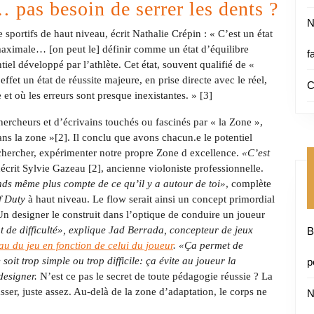
 pas besoin de serrer les dent
s ?
N
sportifs de haut niveau, écrit Nathalie Crépin : « C’est un état
 maximale… [on peut le] définir comme un état d’équilibre
f
ntiel développé par l’athlète. Cet état, souvent qualifié de «
ffet un état de réussite majeure, en prise directe avec le réel,
C
et où les erreurs sont presque inexistantes. » [3]
hercheurs et d’écrivains touchés ou fascinés par « la Zone »,
ans la zone »[2]. Il conclu que avons chacun.e le potentiel
 chercher, expérimenter notre propre Zone d excellence.
«C’est
écrit Sylvie Gazeau [2], ancienne violoniste professionnelle.
ends même plus compte de ce qu’il y a autour de toi»
, complète
f Duty
à haut niveau. Le flow serait ainsi un concept primordial
Un designer le construit dans l’optique de conduire un joueur
nt de difficulté», explique Jad Berrada, concepteur de jeux
B
au du jeu en fonction de celui du joueur
. «Ça permet de
oit trop simple ou trop difficile: ça évite au joueur la
p
designer.
N’est ce pas le secret de toute pédagogie réussie ? La
asser, juste assez. Au-delà de la zone d’adaptation, le corps ne
N