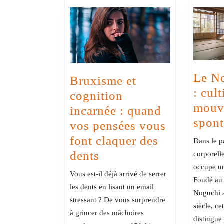
Le No
Bruxisme et
: cult
cognition
mouv
incarnée : quand
spon
vos pensées vous
font claquer des
Dans le p
Bruxisme
dents
corporelle
occupe un
et
Vous est-il déjà arrivé de serrer
Fondé au
cognition
les dents en lisant un email
Noguchi 
incarnée
stressant ? De vous surprendre
siècle, ce
:
à grincer des mâchoires
distingue