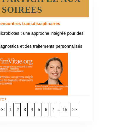
SOIREES
encontres transdisciplinaires
icrobiotes : une approche intégrée pour des
iagnostics et des traitements personnalisés
ire+
<<
1
3
4
5
6
7
...
15
>>
2