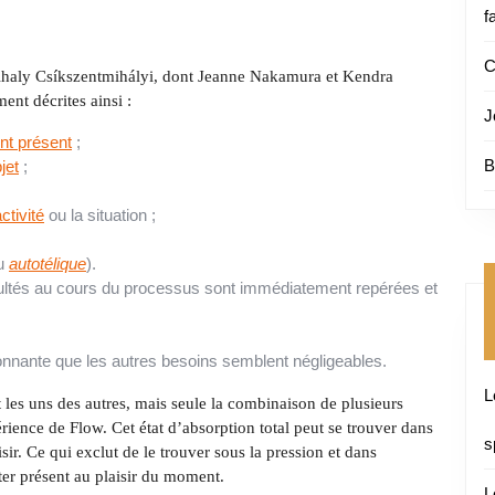
f
C
Mihaly Csíkszentmihályi, dont Jeanne Nakamura et Kendra
ent décrites ainsi :
J
nt présent
;
B
jet
;
ctivité
ou la situation ;
ou
autotélique
).
icultés au cours du processus sont immédiatement repérées et
onnante que les autres besoins semblent négligeables.
L
les uns des autres, mais seule la combinaison de plusieurs
rience de Flow. Cet état d’absorption total peut se trouver dans
s
sir. Ce qui exclut de le trouver sous la pression et dans
ster présent au plaisir du moment.
L