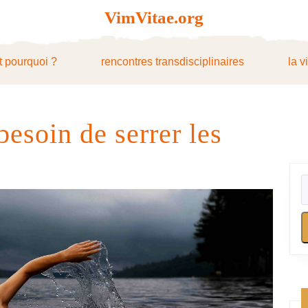
VimVitae.org
t pourquoi ?
rencontres transdisciplinaires
la v
besoin de serrer les