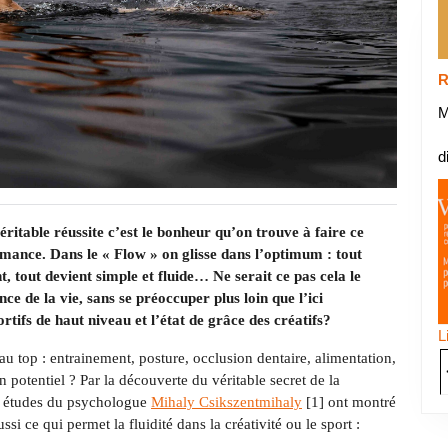
R
M
d
éritable réussite c’est le bonheur qu’on trouve à faire ce
formance. Dans le « Flow » on glisse dans l’optimum : tout
, tout devient simple et fluide… Ne serait ce pas cela le
ce de la vie, sans se préoccuper plus loin que l’ici
fs de haut niveau et l’état de grâce des créatifs?
L
au top : entrainement, posture, occlusion dentaire, alimentation,
otentiel ? Par la découverte du véritable secret de la
es études du psychologue
Mihaly Csikszentmihaly
[1] ont montré
si ce qui permet la fluidité dans la créativité ou le sport :