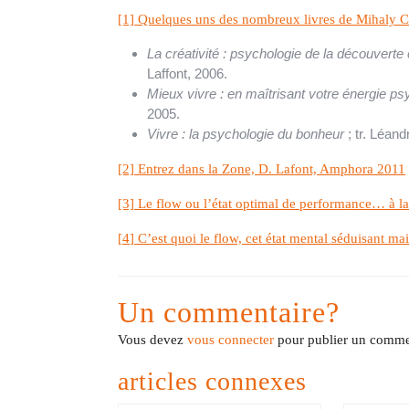
[1] Quelques uns des nombreux livres de Mihaly Csi
La créativité : psychologie de la découverte 
Laffont, 2006.
Mieux vivre : en maîtrisant votre énergie p
2005.
Vivre : la psychologie du bonheur
; tr. Léand
[2] Entrez dans la Zone, D. Lafont, Amphora 2011
[3] Le flow ou l’état optimal de performance… à l
[
4
]
C’est quoi le flow, cet état mental séduisant m
Un commentaire?
Vous devez
vous connecter
pour publier un comme
articles connexes