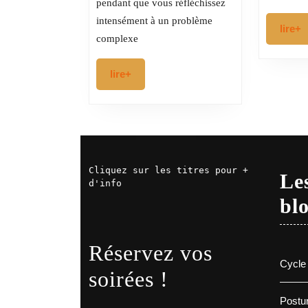
pendant que vous réfléchissez
quand
intensément à un problème
vos
l
lire+
complexe
pensées
vous
lire+
lire+
font
claquer
des
dents
Cliquez sur les titres pour + 
Les
d'info
bl
Réservez vos
Cycle 
soirées !
Postur