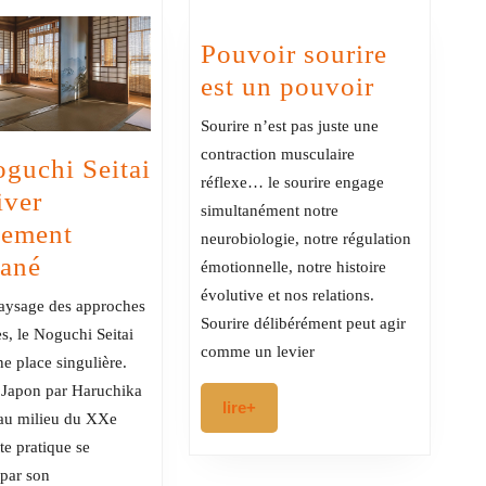
Pouvoir sourire
Pouvoir
est un pouvoir
sourire
Sourire n’est pas juste une
est
contraction musculaire
guchi Seitai
un
réflexe… le sourire engage
iver
pouvoir
simultanément notre
ement
neurobiologie, notre régulation
Le
tané
émotionnelle, notre histoire
Noguchi
évolutive et nos relations.
aysage des approches
Sourire délibérément peut agir
Seitai
s, le Noguchi Seitai
comme un levier
:
e place singulière.
cultiver
 Japon par Haruchika
lire+
lire+
au milieu du XXe
mouvement
tte pratique se
spontané
 par son