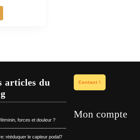
ire+
 articles du
Contact !
og
Mon compte
féminin, forces et douleur ?
e: rééduquer le capteur podal?