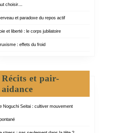
aut choisir…
erveau et paradoxe du repos actif
oie et liberté : le corps jubilatoire
ruxisme : effets du froid
Récits et pair-
aidance
e Noguchi Seitai : cultiver mouvement
pontané
e stress : pas seulement dans la tête ?