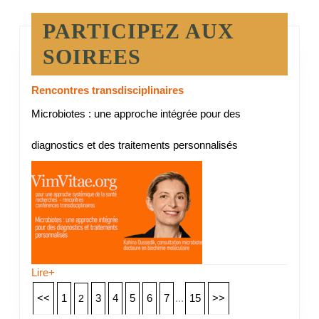
PARTICIPEZ AUX
SOIREES
Rencontres transdisciplinaires
Microbiotes : une approche intégrée pour des
diagnostics et des traitements personnalisés
Lire+
<<
1
3
4
5
6
7
...
15
>>
2