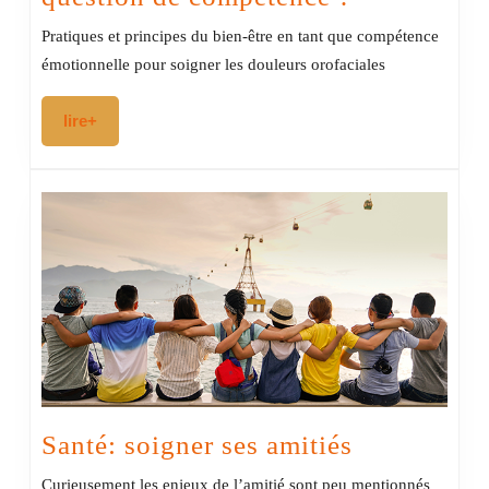
être
Pratiques et principes du bien-être en tant que compétence
émotionnel
émotionnelle pour soigner les douleurs orofaciales
une
lire+
lire+
question
de
compétenc
?
Santé:
Santé: soigner ses amitiés
soigner
Curieusement les enjeux de l’amitié sont peu mentionnés