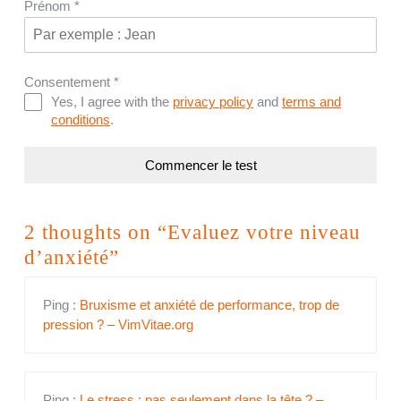
Prénom
*
Consentement
*
Yes, I agree with the
privacy policy
and
terms and
conditions
.
Commencer le test
2 thoughts on “Evaluez votre niveau
d’anxiété”
Ping :
Bruxisme et anxiété de performance, trop de
pression ? – VimVitae.org
Ping :
Le stress : pas seulement dans la tête ? –