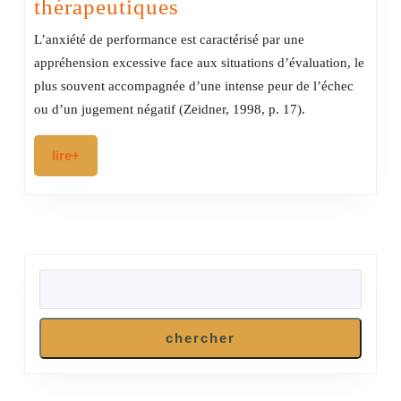
Anxiété
thérapeutiques
de
L’anxiété de performance est caractérisé par une
performance
appréhension excessive face aux situations d’évaluation, le
:
plus souvent accompagnée d’une intense peur de l’échec
impacts
ou d’un jugement négatif (Zeidner, 1998, p. 17).
sur
lire+
lire+
la
santé
et
approches
RECHERCHER
thérapeutiques
chercher