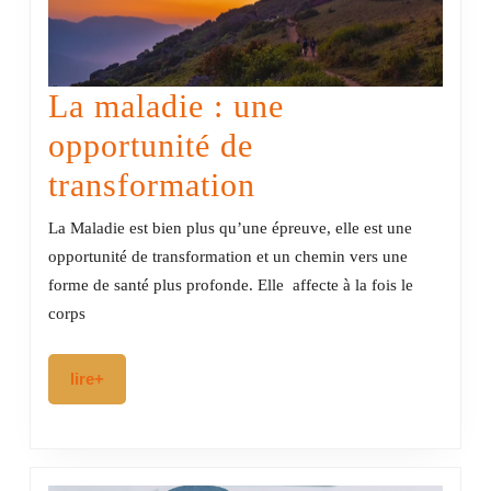
La maladie : une
opportunité de
La
transformation
maladie
La Maladie est bien plus qu’une épreuve, elle est une
:
opportunité de transformation et un chemin vers une
forme de santé plus profonde. Elle affecte à la fois le
une
corps
opportunité
de
lire+
lire+
transformation