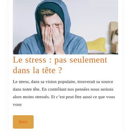
Le stress : pas seulement
Le
dans la tête ?
stress
Le stress, dans sa vision populaire, trouverait sa source
:
dans notre tête. En contrôlant nos pensées nous serions
alors moins stressés. Et c’est peut être aussi ce que vous
pas
vous
seulement
dans
lire+
lire+