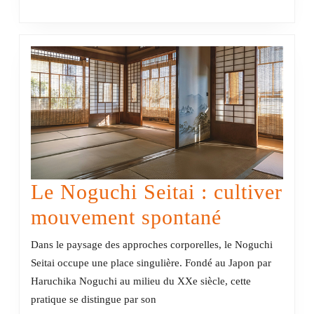
la
tête
?
Le Noguchi Seitai : cultiver
Le
mouvement spontané
Noguchi
Dans le paysage des approches corporelles, le Noguchi
Seitai
Seitai occupe une place singulière. Fondé au Japon par
Haruchika Noguchi au milieu du XXe siècle, cette
:
pratique se distingue par son