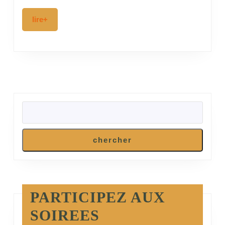
cultiver
mouvemen
lire+
lire+
spontané
RECHERCHER
chercher
PARTICIPEZ AUX
SOIREES