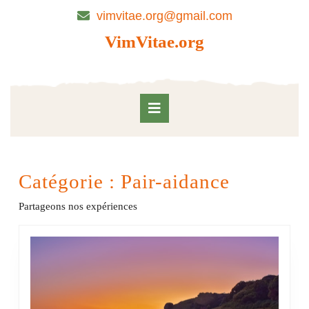
Skip
vimvitae.org@gmail.com
to
content
VimVitae.org
Skip
to
content
Open
Button
Catégorie :
Pair-aidance
Partageons nos expériences