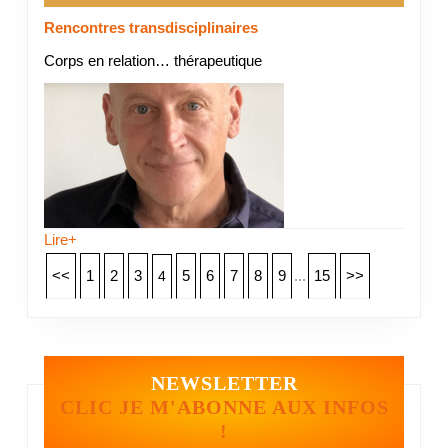
Rencontres transdisciplinaires
Corps en relation… thérapeutique
Lire+
<<
1
2
3
5
6
7
8
9
...
15
>>
4
NEWSLETTER
CLIC JE M'ABONNE AUX INFOS
!