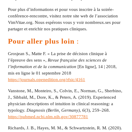
Pour plus d’informations et pour vous inscrire à la soirée-
conférence-rencontre, visitez notre site web de l’association
VimVitae.org. Nous espérons vous y voir nombreux.ses pour
partager et enrichir nos pratiques cliniques.
Pour aller plus loin
:
Grosjean S., Matte F.
« La prise de décision clinique à
l’épreuve des sens »,
Revue française des sciences de
l’information et de la communication
[En ligne], 14 | 2018,
mis en ligne le 01 septembre 2018
https://journals.openedition.org/rfsic/4161
Vanstone, M., Monteiro, S., Colvin, E., Norman, G., Sherbino,
J., Sibbald, M., Dore, K., & Peters, A. (2019). Experienced
physician descriptions of intuition in clinical reasoning: a
typology.
Diagnosis (Berlin, Germany)
,
6
(3), 259–268.
https://pubmed.ncbi.nlm.nih.gov/30877781
Richards, J. B., Hayes, M. M., & Schwartzstein, R. M. (2020).