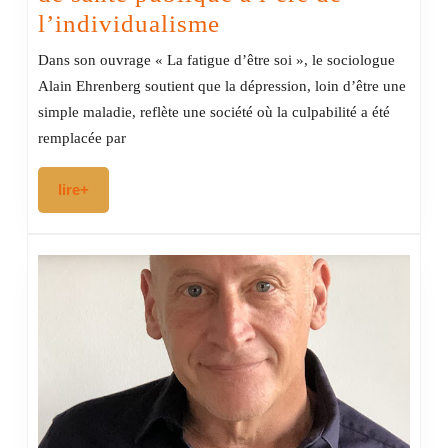
La
l’individualisme
fatigue
Dans son ouvrage « La fatigue d’être soi », le sociologue
d’être
Alain Ehrenberg soutient que la dépression, loin d’être une
soi
simple maladie, reflète une société où la culpabilité a été
:
remplacée par
un
lire+
lire+
enjeu
de
santé
publique
à
l’ère
de
l’individualisme