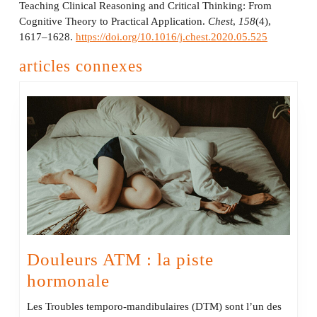
Teaching Clinical Reasoning and Critical Thinking: From
Cognitive Theory to Practical Application.
Chest
,
158
(4),
1617–1628.
https://doi.org/10.1016/j.chest.2020.05.525
articles connexes
Douleurs ATM : la piste
Douleurs
hormonale
ATM
Les Troubles temporo-mandibulaires (DTM) sont l’un des