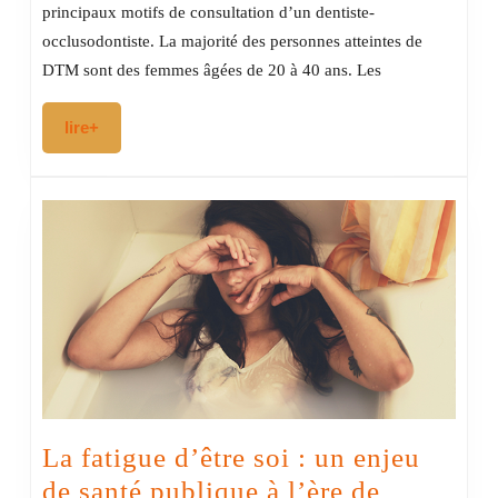
:
principaux motifs de consultation d’un dentiste-
la
occlusodontiste. La majorité des personnes atteintes de
piste
DTM sont des femmes âgées de 20 à 40 ans. Les
hormonale
lire+
lire+
La fatigue d’être soi : un enjeu
de santé publique à l’ère de