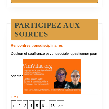
PARTICIPEZ AUX
SOIREES
Rencontres transdisciplinaires
Douleur et souffrance psychosociale, questionner pour
orienter
Lire+
2
3
4
5
6
...
15
>>
1