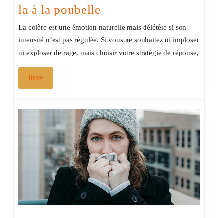
Votre
la à la poubelle
colère vous
La colère est une émotion naturelle mais délétère si son
menace
intensité n’est pas régulée. Si vous ne souhaitez ni imploser
?
ni exploser de rage, mais choisir votre stratégie de réponse,
Jetez-
lire+
lire+
la
à
la
poubelle