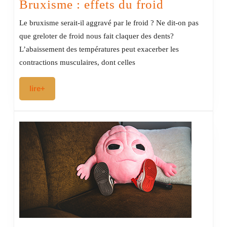
Bruxisme
Bruxisme : effets du froid
:
Le bruxisme serait-il aggravé par le froid ? Ne dit-on pas
effets
que greloter de froid nous fait claquer des dents?
du
L’abaissement des températures peut exacerber les
froid
contractions musculaires, dont celles
lire+
lire+