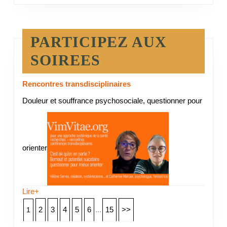
PARTICIPEZ AUX
SOIREES
Rencontres transdisciplinaires
Douleur et souffrance psychosociale, questionner pour
orienter
Lire+
2
3
4
5
6
...
15
>>
1