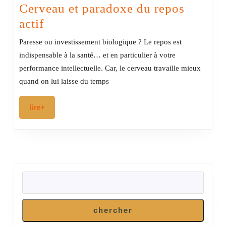
Cerveau et paradoxe du repos
Cerveau
actif
et
Paresse ou investissement biologique ? Le repos est
paradoxe
indispensable à la santé… et en particulier à votre
du
performance intellectuelle. Car, le cerveau travaille mieux
repos
quand on lui laisse du temps
actif
lire+
lire+
RECHERCHER
chercher