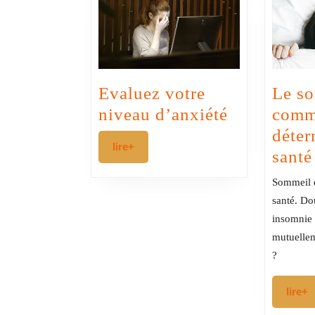
Evaluez votre
Le s
Evaluez
niveau d’anxiété
com
votre
déter
lire+
lire+
niveau
santé
d’anxiété
Sommeil e
santé. Do
insomnie 
mutuellem
?
l
lire+