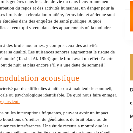
ruits générés dans le cadre de vie ou dans l’environnement
rbation du repos et des activités humaines, un danger pour la
s bruits de la circulation routière, ferroviaire et aérienne sont
ne étudiées dans des enquêtes de santé publique. A quoi
celles et ceux qui vivent dans des appartements où la moindre
 à des bruits nocturnes, y compris ceux des activités
nuer sa qualité. Les nuisances sonores augmentent le risque de
montré (Tassi et Al. 1993) que le bruit avait un effet d’alerte
but de nuit, et plus encore s’il y a une dette de sommeil !
 modulation acoustique
érisé par des difficultés à initier ou à maintenir le sommeil,
D
ale ou psychologique identifiable. De quoi nous faire enrager.
 y parvient.
q
ns ou les interruptions fréquentes, peuvent avoir un impact
M
de bouchons d’oreilles, de générateurs de bruit blanc ou de
énuer ces interférences. Une étude récente a montré que les
d
ent une meilleure continuité de sommeil et un temps de réveil