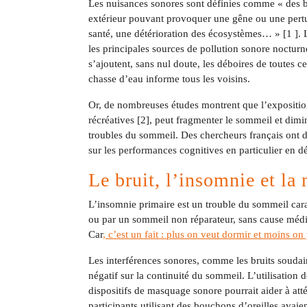
Les nuisances sonores sont définies comme « des b
extérieur pouvant provoquer une gêne ou une pertu
santé, une détérioration des écosystèmes… » [1 ]. Le
les principales sources de pollution sonore noctur
s’ajoutent, sans nul doute, les déboires de toutes 
chasse d’eau informe tous les voisins.
Or, de nombreuses études montrent que l’exposition
récréatives [2], peut fragmenter le sommeil et dimi
troubles du sommeil. Des chercheurs français ont dé
sur les performances cognitives en particulier en dé
Le bruit, l’insomnie et la
L’insomnie primaire est un trouble du sommeil caract
ou par un sommeil non réparateur, sans cause médic
Car
, c’est un fait : plus on veut dormir et moins on
Les interférences sonores, comme les bruits soudai
négatif sur la continuité du sommeil. L’utilisation 
dispositifs de masquage sonore pourrait aider à att
participants utilisant des bouchons d’oreilles avai