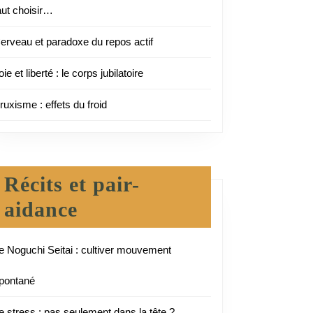
aut choisir…
erveau et paradoxe du repos actif
oie et liberté : le corps jubilatoire
ruxisme : effets du froid
Récits et pair-
aidance
e Noguchi Seitai : cultiver mouvement
pontané
e stress : pas seulement dans la tête ?