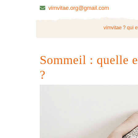
Skip
vimvitae.org@gmail.com
to
content
Skip
vimvitae ? qui e
to
content
Sommeil : quelle e
?