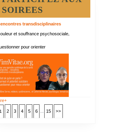
SOIREES
encontres transdisciplinaires
ouleur et souffrance psychosociale,
uestionner pour orienter
ire+
2
3
4
5
6
...
15
>>
1