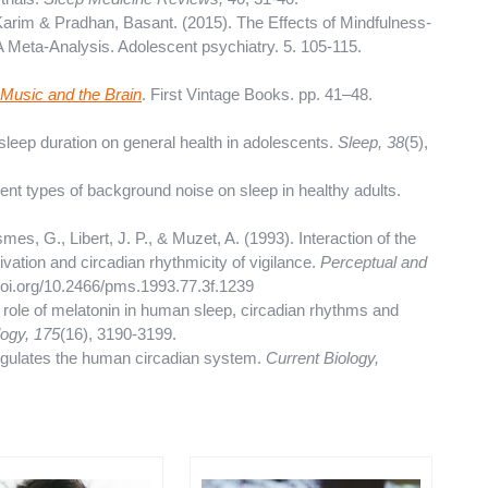
rim & Pradhan, Basant. (2015). The Effects of Mindfulness-
 Meta-Analysis. Adolescent psychiatry. 5. 105-115.
 Music and the Brain
. First Vintage Books. pp. 41–48.
f sleep duration on general health in adolescents.
Sleep, 38
(5),
ferent types of background noise on sleep in healthy adults.
mes, G., Libert, J. P., & Muzet, A. (1993). Interaction of the
privation and circadian rhythmicity of vigilance.
Perceptual and
/doi.org/10.2466/pms.1993.77.3f.1239
 role of melatonin in human sleep, circadian rhythms and
logy, 175
(16), 3190-3199.
regulates the human circadian system.
Current Biology,