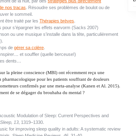
mont de la nuit, par des
stratégies plus directement
 de nos tracas
. Résoudre ses problèmes de boulot ou de
ouver le sommeil.
 être traité par les
Thérapies brèves
.
s pour s’épargner les effets earvorm (Sacks 2007)
anson ou une musique s’installe dans la tête, particulièrement
).
emps de
gérer sa colère
.
Inspirer… et souffler (quelle berceuse!)
 des dents…
 sur la pleine conscience (MBI) ont récemment reçu une
on pharmacologique pour les patients souffrant de douleurs
prometteurs confirmés par une meta-analyse (Kanen et Al. 2015).
sément de se dégager du brouhaha du mental ?
Acoustic Modulation of Sleep: Current Perspectives and
 Sleep, 13
, 1319–1330.
music for improving sleep quality in adults: A systematic review
trials.
Sleep Medicine Reviews, 46
, 31-40.