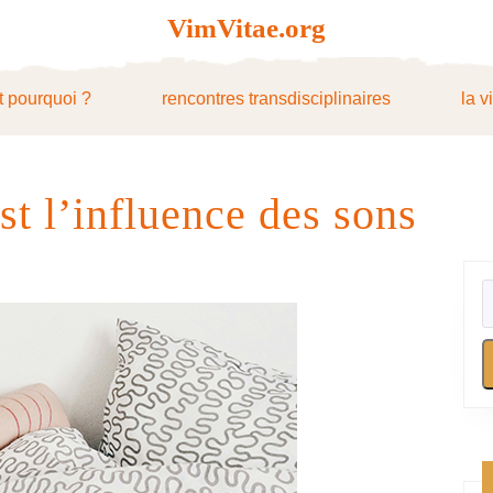
VimVitae.org
t pourquoi ?
rencontres transdisciplinaires
la v
st l’influence des sons