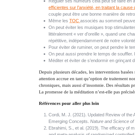
Réguler ses humeurs cela peut se faire en a
efficientes sur l’anxiété, en traitant la cause
couple peut être une bonne manière de retr
Même les
TOC
associés au sommeil peuvent
On peut éviter les musiques trop stimulante
littéralement « ver d’oreille », quand une ch
répétitive, indépendamment de notre volonté
Pour éviter de ruminer, on peut pendre le t
On peut aussi prendre le temps de souffler. 
Méditer et éviter de s’endormir en grinçant
Depuis plusieurs décades, les interventions basées
attention accrue en tant qu’option de traitement n
chroniques, mais aussi d’insomnie. Des résultats 
La promesse de la méditation n’est-elle pas préci
Références pour aller plus loin
Cordi, M. J. (2021). Updated Review of the 
Emerging Concepts.
Nature and Science of
Ebrahimi, S., et al. (2019). The efficacy of 
and meta-analysis of randomized controlled 