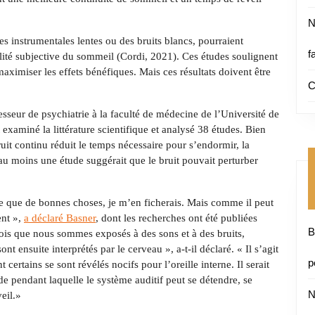
N
instrumentales lentes ou des bruits blancs, pourraient
f
ualité subjective du sommeil (Cordi, 2021). Ces études soulignent
aximiser les effets bénéfiques. Mais ces résultats doivent être
C
seur de psychiatrie à la faculté de médecine de l’Université de
xaminé la littérature scientifique et analysé 38 études. Bien
ruit continu réduit le temps nécessaire pour s’endormir, la
au moins une étude suggérait que le bruit pouvait perturber
ire que de bonnes choses, je m’en ficherais. Mais comme il peut
ent »,
a déclaré Basner
, dont les recherches ont été publiées
B
is que nous sommes exposés à des sons et à des bruits,
ont ensuite interprétés par le cerveau », a-t-il déclaré. « Il s’agit
p
certains se sont révélés nocifs pour l’oreille interne. Il serait
e pendant laquelle le système auditif peut se détendre, se
N
eil.»