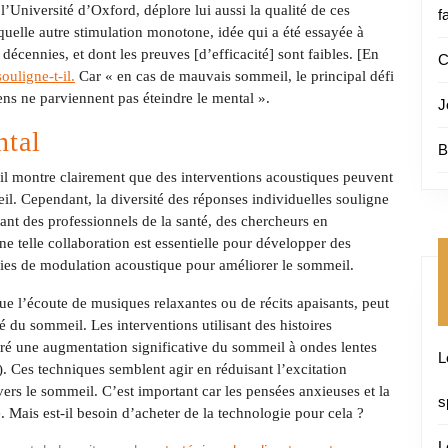
Université d’Oxford, déplore lui aussi la qualité de ces
f
quelle autre stimulation monotone, idée qui a été essayée à
 décennies, et dont les preuves [d’efficacité] sont faibles. [En
C
ouligne-t-il.
Car « en cas de mauvais sommeil, le principal défi
ens ne parviennent pas éteindre le mental ».
J
ntal
B
il montre clairement que des interventions acoustiques peuvent
meil. Cependant, la diversité des réponses individuelles souligne
uant des professionnels de la santé, des chercheurs en
e telle collaboration est essentielle pour développer des
égies de modulation acoustique pour améliorer le sommeil.
ue l’écoute de musiques relaxantes ou de récits apaisants, peut
té du sommeil. Les interventions utilisant des histoires
é une augmentation significative du sommeil à ondes lentes
L
. Ces techniques semblent agir en réduisant l’excitation
 vers le sommeil. C’est important car les pensées anxieuses et la
s
. Mais est-il besoin d’acheter de la technologie pour cela ?
L