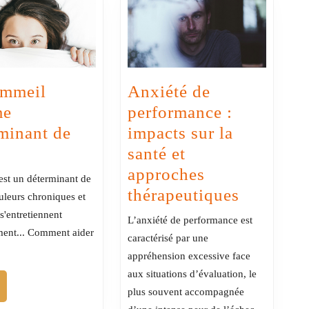
ommeil
Anxiété de
me
performance :
minant de
impacts sur la
Le
santé et
sommeil
approches
st un déterminant de
comme
Anxiété
thérapeutiques
uleurs chroniques et
déterminant
de
s'entretiennent
L’anxiété de performance est
de
performa
ent... Comment aider
caractérisé par une
santé
:
appréhension excessive face
impacts
aux situations d’évaluation, le
ire+
plus souvent accompagnée
sur