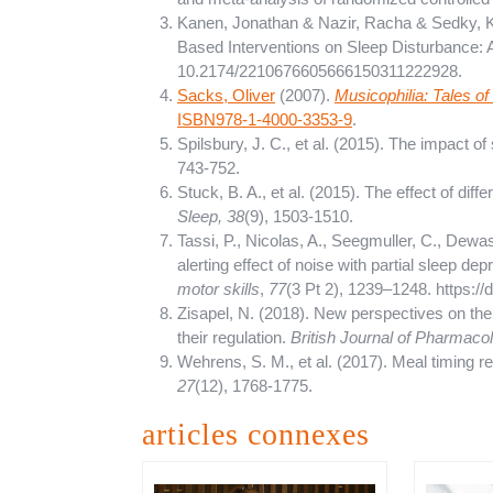
Kanen, Jonathan & Nazir, Racha & Sedky, Ka
Based Interventions on Sleep Disturbance: A
10.2174/2210676605666150311222928.
Sacks, Oliver
(2007).
Musicophilia: Tales of
ISBN
978-1-4000-3353-9
.
Spilsbury, J. C., et al. (2015). The impact o
743-752.
Stuck, B. A., et al. (2015). The effect of dif
Sleep, 38
(9), 1503-1510.
Tassi, P., Nicolas, A., Seegmuller, C., Dewas
alerting effect of noise with partial sleep de
motor skills
,
77
(3 Pt 2), 1239–1248. https:/
Zisapel, N. (2018). New perspectives on the
their regulation.
British Journal of Pharmaco
Wehrens, S. M., et al. (2017). Meal timing 
27
(12), 1768-1775.
articles connexes