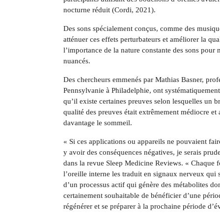
nocturne réduit (Cordi, 2021).
Des sons spécialement conçus, comme des musiques 
atténuer ces effets perturbateurs et améliorer la q
l’importance de la nature constante des sons pour m
nuancés.
Des chercheurs emmenés par Mathias Basner, profes
Pennsylvanie à Philadelphie, ont systématiquement e
qu’il existe certaines preuves selon lesquelles un b
qualité des preuves était extrêmement médiocre et 
davantage le sommeil.
« Si ces applications ou appareils ne pouvaient fa
y avoir des conséquences négatives, je serais prud
dans la revue Sleep Medicine Reviews. « Chaque fo
l’oreille interne les traduit en signaux nerveux qui s
d’un processus actif qui génère des métabolites dont 
certainement souhaitable de bénéficier d’une périod
régénérer et se préparer à la prochaine période d’év