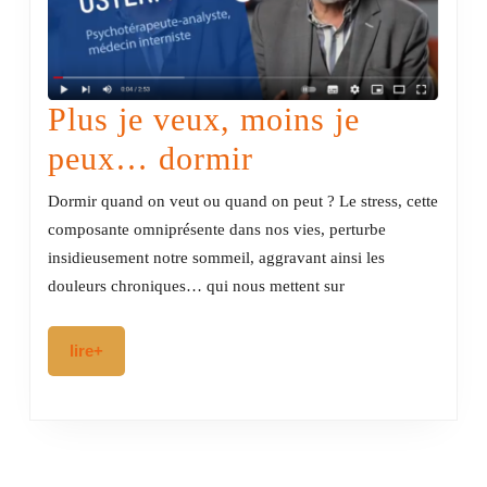
Plus je veux, moins je
Plus
peux… dormir
je
Dormir quand on veut ou quand on peut ? Le stress, cette
veux,
composante omniprésente dans nos vies, perturbe
insidieusement notre sommeil, aggravant ainsi les
moins
douleurs chroniques… qui nous mettent sur
je
peux…
lire+
lire+
dormir