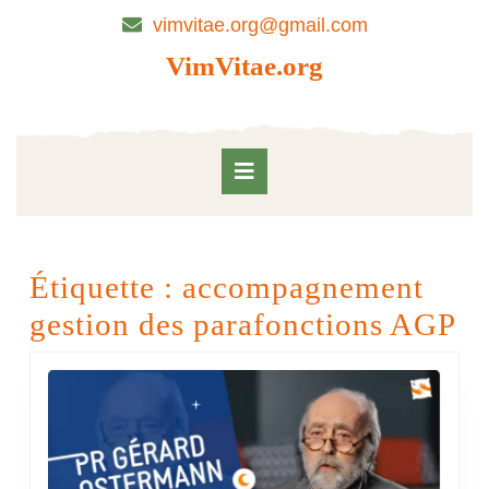
Skip
vimvitae.org@gmail.com
to
content
VimVitae.org
Skip
to
content
Open
Button
Étiquette :
accompagnement
gestion des parafonctions AGP