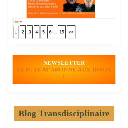
Lire+
2
3
4
5
6
...
15
>>
1
NEWSLETTER
CLIC JE M'ABONNE AUX INFOS
!
Blog Transdisciplinaire