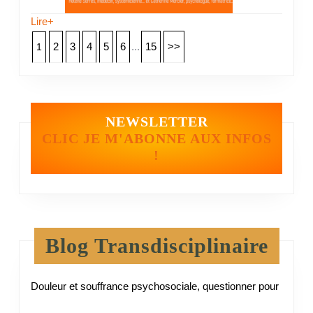
Lire+
2
3
4
5
6
...
15
>>
1
NEWSLETTER
CLIC JE M'ABONNE AUX INFOS
!
Blog Transdisciplinaire
Douleur et souffrance psychosociale, questionner pour