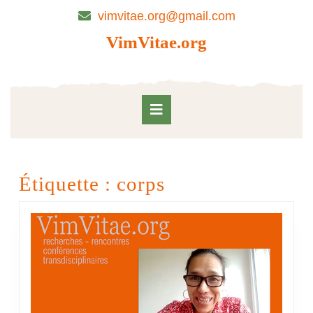
Skip
vimvitae.org@gmail.com
to
content
VimVitae.org
Skip
to
content
Open
Button
Étiquette :
corps