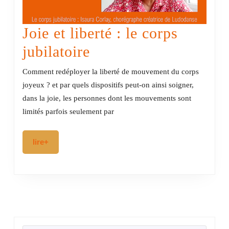
Joie et liberté : le corps
Joie
jubilatoire
et
Comment redéployer la liberté de mouvement du corps
liberté
joyeux ? et par quels dispositifs peut-on ainsi soigner,
dans la joie, les personnes dont les mouvements sont
:
limités parfois seulement par
le
corps
lire+
lire+
jubilatoire
RECHERCHER