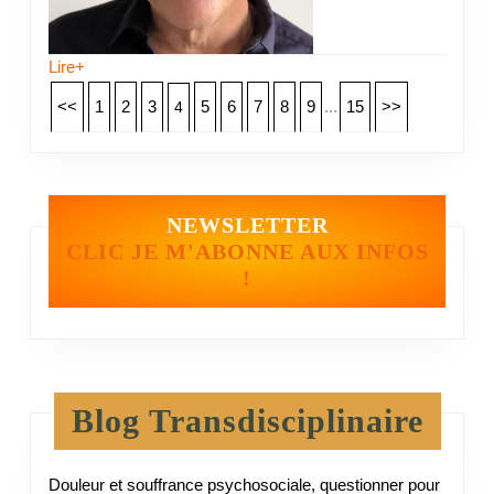
Lire+
<<
1
2
3
5
6
7
8
9
...
15
>>
4
NEWSLETTER
CLIC JE M'ABONNE AUX INFOS
!
Blog Transdisciplinaire
Douleur et souffrance psychosociale, questionner pour