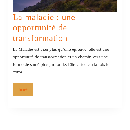
La maladie : une
opportunité de
La
transformation
maladie
La Maladie est bien plus qu’une épreuve, elle est une
:
opportunité de transformation et un chemin vers une
forme de santé plus profonde. Elle affecte à la fois le
une
corps
opportunité
de
lire+
lire+
transformation