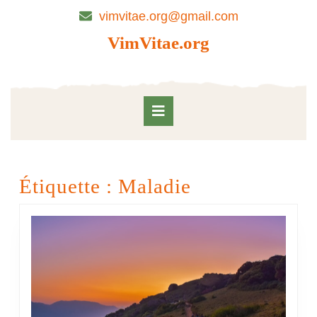
Skip
vimvitae.org@gmail.com
to
content
VimVitae.org
Skip
to
content
Open
Button
Étiquette :
Maladie