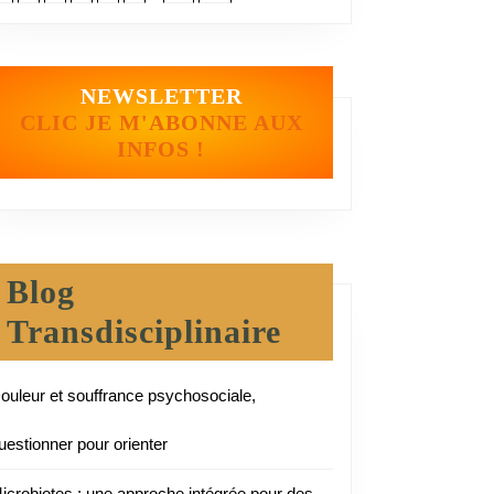
NEWSLETTER
CLIC JE M'ABONNE AUX
INFOS !
Blog
Transdisciplinaire
ouleur et souffrance psychosociale,
uestionner pour orienter
icrobiotes : une approche intégrée pour des