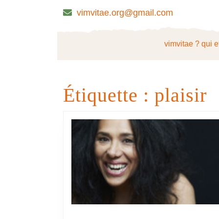
Skip
vimvitae.org@gmail.com
to
content
Skip
vimvitae ? qui e
to
content
Étiquette :
plaisir