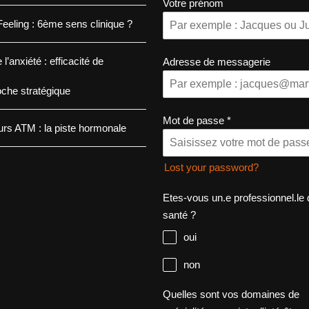
Votre prénom
eeling : 6ème sens clinique ?
 l’anxiété : efficacité de
Adresse de messagerie
oche stratégique
Mot de passe
*
rs ATM : la piste hormonale
Lost your password?
Etes-vous un.e professionnel.le 
santé ?
oui
non
Quelles sont vos domaines de