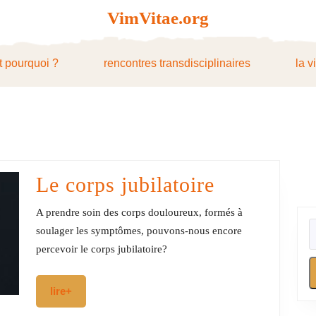
VimVitae.org
t pourquoi ?
rencontres transdisciplinaires
la v
Le
Le corps jubilatoire
corps
A prendre soin des corps douloureux, formés à
jubilatoire
soulager les symptômes, pouvons-nous encore
percevoir le corps jubilatoire?
lire+
lire+