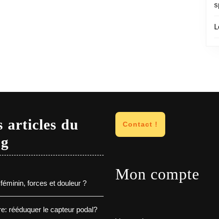
s
L
 articles du
Contact !
og
Mon compte
féminin, forces et douleur ?
e: rééduquer le capteur podal?