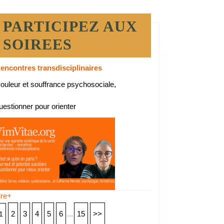
PARTICIPEZ AUX
SOIREES
encontres transdisciplinaires
ouleur et souffrance psychosociale,
uestionner pour orienter
ire+
2
3
4
5
6
...
15
>>
1