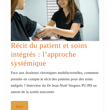
Récit du patient et soins
intégrés : l’approche
Récit
systémique
du
Face aux douleurs chroniques multifactorielles, comment
patient
prendre en compte le récit des patients pour des soins
intégrés ? Interview du Dr Jean-Noël Vergnes PU-PH en
et
amont de la soirée rencontre
soins
intégrés
lire+
lire+