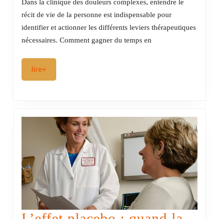
Dans la clinique des douleurs complexes, entendre le
patients
récit de vie de la personne est indispensable pour
identifier et actionner les différents leviers thérapeutiques
et
nécessaires. Comment gagner du temps en
soins
intégrés
lire+
lire+
:
l’approche
systémique
des
douleurs
complexes
L’effet placebo : quand la