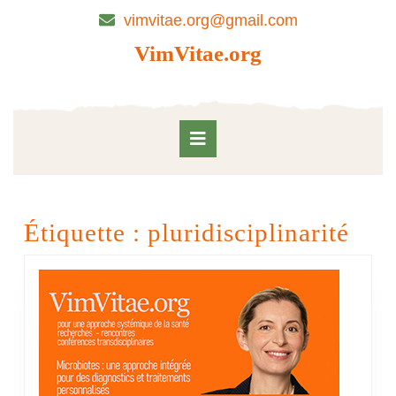
Skip
vimvitae.org@gmail.com
to
content
VimVitae.org
Skip
to
content
Open
Button
Étiquette :
pluridisciplinarité