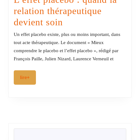
relation thérapeutique
L’effet
devient soin
placebo
Un effet placebo existe, plus ou moins important, dans
:
tout acte thérapeutique. Le document « Mieux
comprendre le placebo et l’effet placebo », rédigé par
quand
François Paille, Julien Nizard, Laurence Verneuil et
la
relation
lire+
lire+
thérapeutique
devient
soin
RECHERCHER