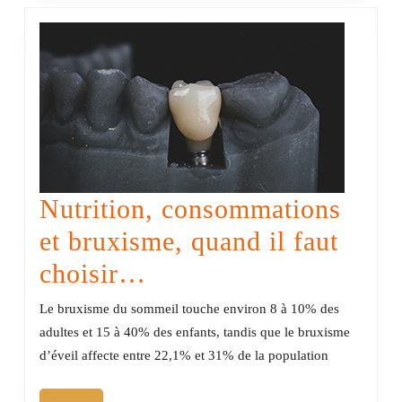
et
des
traite
perso
Nutrition, consommations
et bruxisme, quand il faut
Nutrition,
choisir…
consommations
Le bruxisme du sommeil touche environ 8 à 10% des
et
adultes et 15 à 40% des enfants, tandis que le bruxisme
d’éveil affecte entre 22,1% et 31% de la population
bruxisme,
quand