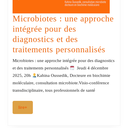
Microbiotes : une approche
intégrée pour des
diagnostics et des
Micro
traitements personnalisés
:
Microbiotes : une approche intégrée pour des diagnostics
une
et des traitements personnalisés
Jeudi 4 décembre
2025, 20h
Kahina Oussedik, Docteure en biochimie
appro
moléculaire, consultation microbiote.Visio-conférence
intégr
transdisciplinaire, tous professionnels de santé
pour
lire+
lire+
des
diagno