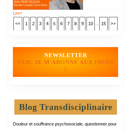
Lire+
<<
1
2
3
4
6
7
8
9
10
...
15
>>
5
NEWSLETTER
CLIC JE M'ABONNE AUX INFOS
!
Blog Transdisciplinaire
Douleur et souffrance psychosociale, questionner pour