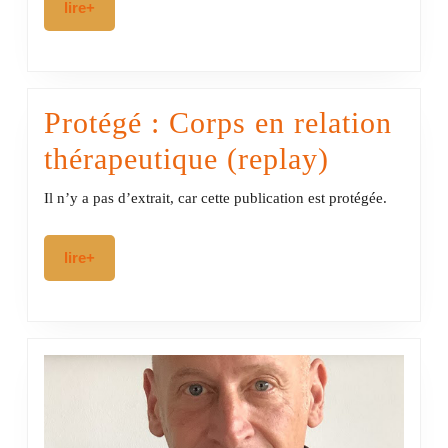
lire+
lire+
il
faut
choisir…
Protégé : Corps en relation
Protégé :
thérapeutique (replay)
Corps
Il n’y a pas d’extrait, car cette publication est protégée.
en
lire+
lire+
relation
thérapeu
(replay)