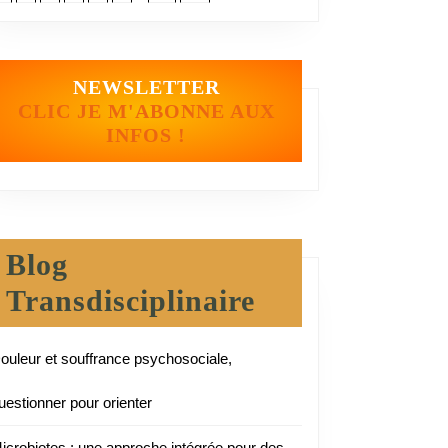
NEWSLETTER
CLIC JE M'ABONNE AUX
INFOS !
Blog
Transdisciplinaire
ouleur et souffrance psychosociale,
uestionner pour orienter
icrobiotes : une approche intégrée pour des