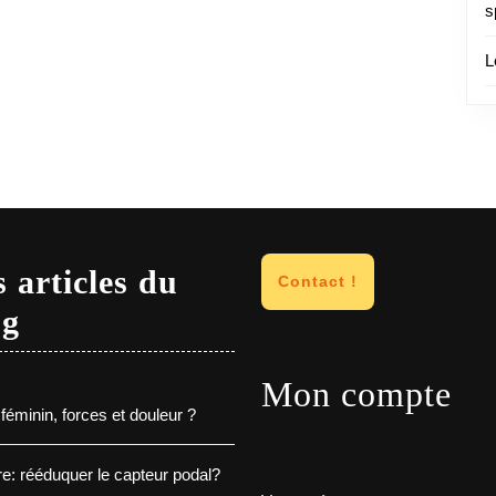
s
L
 articles du
Contact !
og
Mon compte
féminin, forces et douleur ?
e: rééduquer le capteur podal?