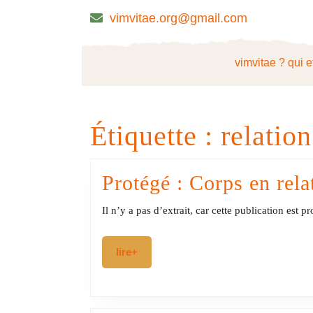
Skip
vimvitae.org@gmail.com
to
content
Skip
vimvitae ? qui e
to
content
Étiquette :
relatio
Protégé : Corps en rela
Il n’y a pas d’extrait, car cette publication est p
lire+
lire+