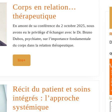
Corps en relation…
Corps
thérapeutique
en
En amont de sa conférence du 2 octobre 2025, nous
relation…
avons eu le privilège d’échanger avec le Dr. Bruno
R
Dubos, psychiatre, sur l’importance fondamentale
thérapeutique
D
du corps dans la relation thérapeutique.
q
lire+
lire+
Récit du patient et soins
intégrés : l’approche
L
Récit
systémique