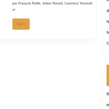
quand
par François Paille, Julien Nizard, Laurence Verneuil
la
et
d
relation
N
lire+
lire+
thérapeutique
f
devient
soin
C
B
p