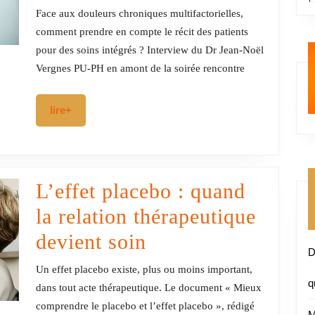
du
Face aux douleurs chroniques multifactorielles,
patient
comment prendre en compte le récit des patients
pour des soins intégrés ? Interview du Dr Jean-Noël
et
Vergnes PU-PH en amont de la soirée rencontre
soins
intégrés
lire+
lire+
:
l’approche
systémique
L’effet placebo : quand
la relation thérapeutique
L’effet
devient soin
D
placebo
Un effet placebo existe, plus ou moins important,
q
:
dans tout acte thérapeutique. Le document « Mieux
comprendre le placebo et l’effet placebo », rédigé
M