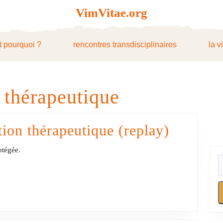
VimVitae.org
t pourquoi ?
rencontres transdisciplinaires
la v
n thérapeutique
Protégé 
tion thérapeutique (replay)
Corps
rotégée.
en
relation
thérapeu
(replay)