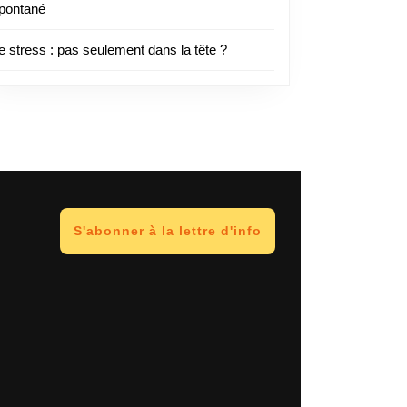
pontané
e stress : pas seulement dans la tête ?
S'abonner à la lettre d'info