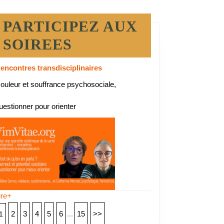
PARTICIPEZ AUX
SOIREES
encontres transdisciplinaires
ouleur et souffrance psychosociale,
uestionner pour orienter
ire+
2
3
4
5
6
...
15
>>
1