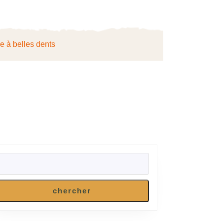
ie à belles dents
:
RECHERCHER
chercher
tique