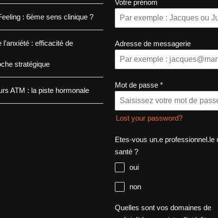
Votre prénom
eeling : 6ème sens clinique ?
 l’anxiété : efficacité de
Adresse de messagerie
oche stratégique
Mot de passe
*
rs ATM : la piste hormonale
Lost your password?
Etes-vous un.e professionnel.le 
santé ?
oui
non
Quelles sont vos domaines de