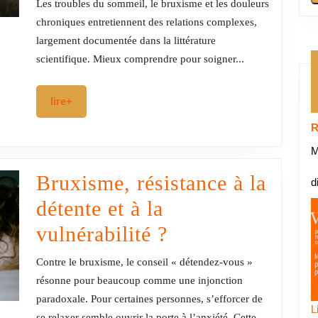
chronique
Les troubles du sommeil, le bruxisme et les douleurs
:
chroniques entretiennent des relations complexes,
largement documentée dans la littérature
évaluer
scientifique. Mieux comprendre pour soigner...
et
soulager,
lire+
lire+
un
R
enjeu
M
majeur
Bruxisme, résistance à la
d
de
détente et à la
santé
Bruxisme,
vulnérabilité ?
publique
résistance
Contre le bruxisme, le conseil « détendez-vous »
?
à
résonne pour beaucoup comme une injonction
paradoxale. Pour certaines personnes, s’efforcer de
la
L
se relaxer semble ouvrir la porte à l’anxiété. Cette