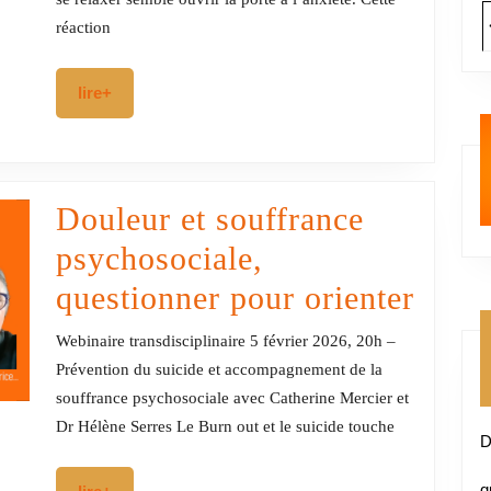
détente
réaction
et
lire+
lire+
à
la
vulnérabilité
Douleur et souffrance
?
psychosociale,
Doul
questionner pour orienter
et
Webinaire transdisciplinaire 5 février 2026, 20h –
souff
Prévention du suicide et accompagnement de la
souffrance psychosociale avec Catherine Mercier et
psych
Dr Hélène Serres Le Burn out et le suicide touche
D
quest
q
lire+