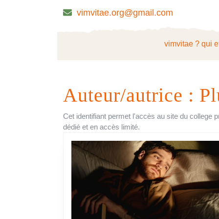
Skip
vimvitae.org@gmail.com
to
content
Skip
vimvitae ? qui e
to
content
Auteur/autrice :
Pl
Cet identifiant permet l'accès au site du college 
dédié et en accès limité.