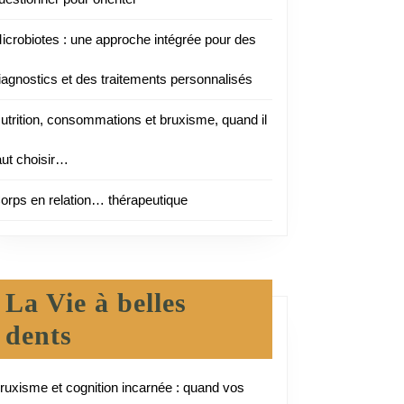
ter
icrobiotes : une approche intégrée pour des
iagnostics et des traitements personnalisés
utrition, consommations et bruxisme, quand il
aut choisir…
orps en relation… thérapeutique
s
La Vie à belles
dents
ruxisme et cognition incarnée : quand vos