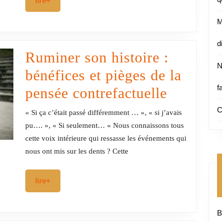
pour
lire+
orien
M
d
Ruminer son histoire :
N
bénéfices et pièges de la
f
Ruminer
pensée contrefactuelle
son
C
« Si ça c’était passé différemment … », « si j’avais
histoire
pu…. », « Si seulement… « Nous connaissons tous
cette voix intérieure qui ressasse les événements qui
:
nous ont mis sur les dents ? Cette
bénéfice
et
lire+
lire+
pièges
B
de