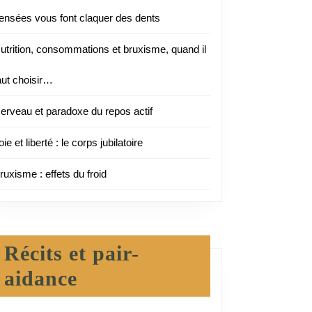
:
ensées vous font claquer des dents
utrition, consommations et bruxisme, quand il
ctuelle
aut choisir…
erveau et paradoxe du repos actif
tique
oie et liberté : le corps jubilatoire
ruxisme : effets du froid
Récits et pair-
aidance