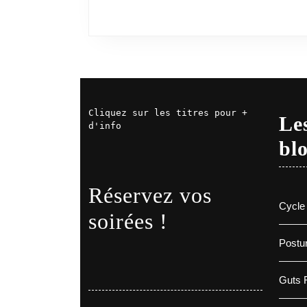
Cliquez sur les titres pour + 
Les
d'info
bl
Réservez vos
Cycle 
soirées !
Postur
Guts F