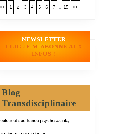
<<
1
3
4
5
6
7
...
15
>>
2
NEWSLETTER
CLIC JE M'ABONNE AUX
INFOS !
eur
Blog
rance
Transdisciplinaire
osociale,
ouleur et souffrance psychosociale,
ionner
uestionner pour orienter