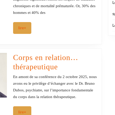
stratégie
L
chroniques et de mortalité prématurée. Or, 30% des
nationale
hommes et 40% des
s
pour
L
lire+
lire+
la
santé
physique
Corps en relation…
et
Corps
thérapeutique
mentale
en
En amont de sa conférence du 2 octobre 2025, nous
relation…
avons eu le privilège d’échanger avec le Dr. Bruno
Dubos, psychiatre, sur l’importance fondamentale
thérapeutique
du corps dans la relation thérapeutique.
lire+
lire+