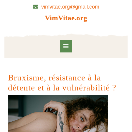
Skip
vimvitae.org@gmail.com
to
content
VimVitae.org
Skip
to
content
Open
Button
Bruxisme, résistance à la
détente et à la vulnérabilité ?