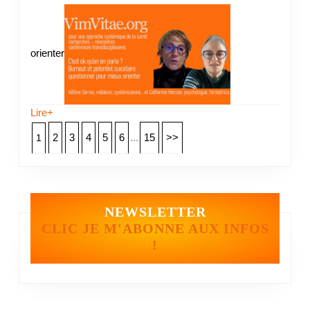
orienter
Lire+
2
3
4
5
6
...
15
>>
1
NEWSLETTER
CLIC JE M'ABONNE AUX INFOS
!