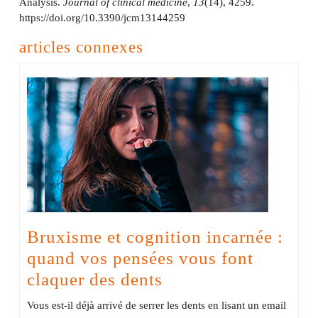
Analysis.
Journal of clinical medicine
,
13
(14), 4259.
https://doi.org/10.3390/jcm13144259
articles connexes
Bruxisme et cognition incarnée :
quand vos pensées vous font
Bruxisme
claquer des dents
et
Vous est-il déjà arrivé de serrer les dents en lisant un email