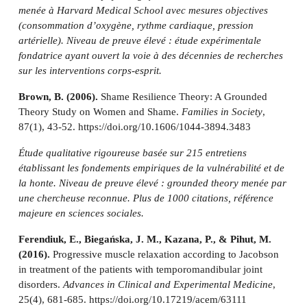
menée à Harvard Medical School avec mesures objectives
(consommation d’oxygène, rythme cardiaque, pression
artérielle). Niveau de preuve élevé : étude expérimentale
fondatrice ayant ouvert la voie à des décennies de recherches
sur les interventions corps-esprit.
Brown, B. (2006).
Shame Resilience Theory: A Grounded
Theory Study on Women and Shame.
Families in Society
,
87(1), 43-52. https://doi.org/10.1606/1044-3894.3483
Étude qualitative rigoureuse basée sur 215 entretiens
établissant les fondements empiriques de la vulnérabilité et de
la honte. Niveau de preuve élevé : grounded theory menée par
une chercheuse reconnue. Plus de 1000 citations, référence
majeure en sciences sociales.
Ferendiuk, E., Biegańska, J. M., Kazana, P., & Pihut, M.
(2016).
Progressive muscle relaxation according to Jacobson
in treatment of the patients with temporomandibular joint
disorders.
Advances in Clinical and Experimental Medicine
,
25(4), 681-685. https://doi.org/10.17219/acem/63111