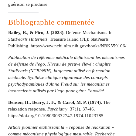
guérison se produise.
Bibliographie commentée
Bailey, R., & Pico, J. (2023).
Defense Mechanisms. In
StatPearls [Internet]
. Treasure Island (FL): StatPearls
Publishing. https://www.ncbi.nlm.nih.gov/books/NBK559106/
Publication de référence médicale définissant les mécanismes
de défense de l’ego. Niveau de preuve élevé : chapitre
StatPearls (NCBI/NIH), largement utilisé en formation
médicale. Synthèse clinique rigoureuse des concepts
psychodynamiques d’Anna Freud sur les mécanismes
inconscients utilisés par l’ego pour gérer l’anxiété.
Benson, H., Beary, J. F., & Carol, M. P. (1974).
The
relaxation response.
Psychiatry
, 37(1), 37-46.
https://doi.org/10.1080/00332747.1974.11023785
Article pionnier établissant la « réponse de relaxation »
comme mécanisme physiologique mesurable. Recherche