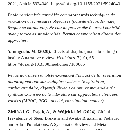
2021, Article 5924040. https://doi.org/10.1155/2021/5924040
Étude randomisée contrôlée comparant trois techniques de
relaxation avec mesures objectives (activité électrodermale,
fréquence cardiaque). Niveau de preuve élevé : essai contrôlé
avec protocoles standardisés. Permet comparaison directe des
approches.
Yamaguchi, M. (2020).
Effects of diaphragmatic breathing on
health: A narrative review.
Medicines
, 7(10), 65.
https://doi.org/10.3390/medicines7100065
Revue narrative complète examinant l’impact de la respiration
diaphragmatique sur multiples systèmes (respiratoire,
cardiovasculaire, digestif). Niveau de preuve moyen-élevé :
synthèse extensive de la littérature sur applications cliniques
variées (MPOC, RGO, anxiété, constipation, cancer).
Zieliński, G., Pająk, A., & Wójcicki, M. (2024)
. Global
Prevalence of Sleep Bruxism and Awake Bruxism in Pediatric
and Adult Populations: A Systematic Review and Meta-