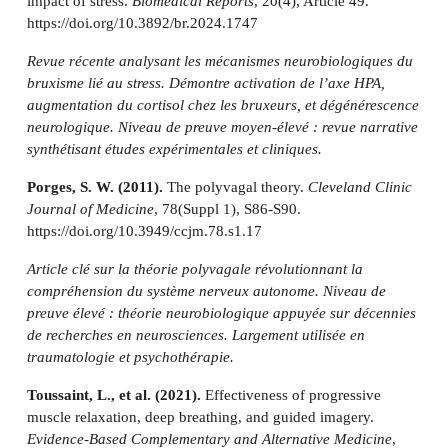
impact of stress.
Biomedical Reports
, 20(4), Article 49.
https://doi.org/10.3892/br.2024.1747
Revue récente analysant les mécanismes neurobiologiques du
bruxisme lié au stress. Démontre activation de l’axe HPA,
augmentation du cortisol chez les bruxeurs, et dégénérescence
neurologique. Niveau de preuve moyen-élevé : revue narrative
synthétisant études expérimentales et cliniques.
Porges, S. W. (2011).
The polyvagal theory.
Cleveland Clinic
Journal of Medicine
, 78(Suppl 1), S86-S90.
https://doi.org/10.3949/ccjm.78.s1.17
Article clé sur la théorie polyvagale révolutionnant la
compréhension du système nerveux autonome. Niveau de
preuve élevé : théorie neurobiologique appuyée sur décennies
de recherches en neurosciences. Largement utilisée en
traumatologie et psychothérapie.
Toussaint, L., et al. (2021).
Effectiveness of progressive
muscle relaxation, deep breathing, and guided imagery.
Evidence-Based Complementary and Alternative Medicine
,