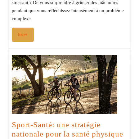
cognition
stressant ? De vous surprendre à grincer des mâchoires
incarnée
pendant que vous réfléchissez intensément à un problème
:
complexe
quand
lire+
lire+
vos
pensées
vous
font
claquer
des
dents
Sport-Santé: une stratégie
nationale pour la santé physique