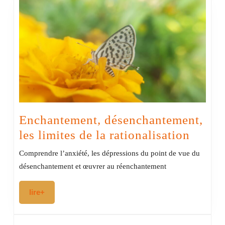
Enchantement, désenchantement,
Encha
les limites de la rationalisation
désen
Comprendre l’anxiété, les dépressions du point de vue du
les
désenchantement et œuvrer au réenchantement
limite
lire+
lire+
de
la
ration