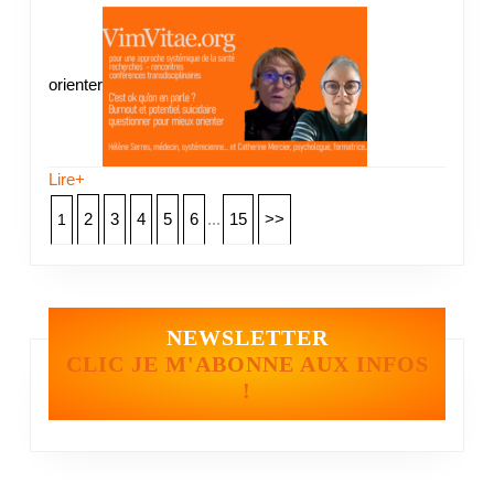
orienter
Lire+
2
3
4
5
6
...
15
>>
1
NEWSLETTER
CLIC JE M'ABONNE AUX INFOS
!