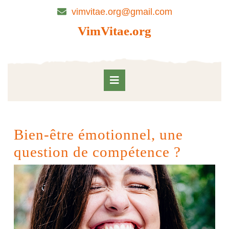
Skip
vimvitae.org@gmail.com
to
content
VimVitae.org
Skip
to
content
Open
Button
Bien-être émotionnel, une
question de compétence ?