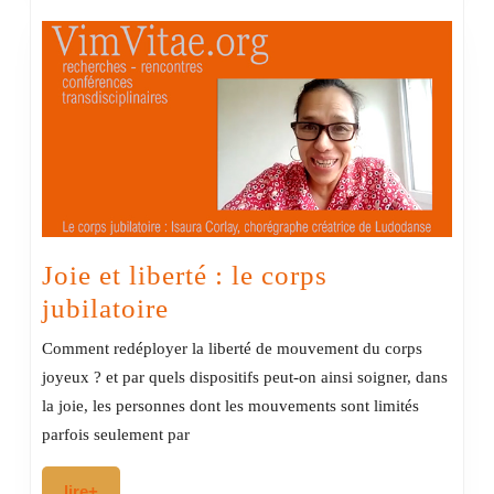
et
sociale
Joie et liberté : le corps
Joie
jubilatoire
et
Comment redéployer la liberté de mouvement du corps
liberté
joyeux ? et par quels dispositifs peut-on ainsi soigner, dans
:
la joie, les personnes dont les mouvements sont limités
le
parfois seulement par
corps
lire+
lire+