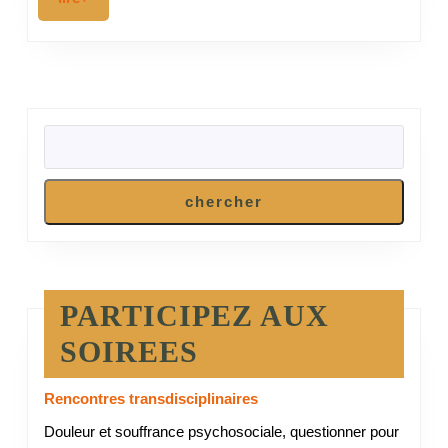
jubilatoire
RECHERCHER
chercher
PARTICIPEZ AUX
SOIREES
Rencontres transdisciplinaires
Douleur et souffrance psychosociale, questionner pour