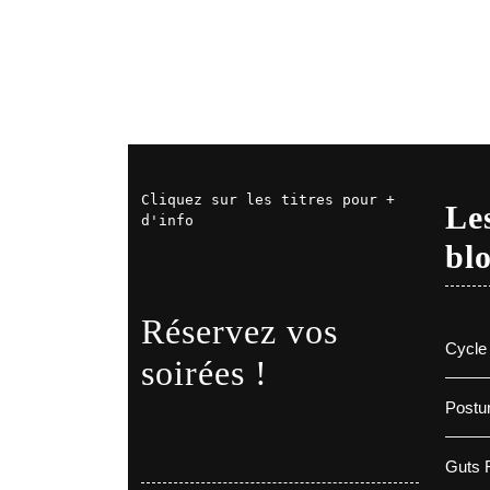
Cliquez sur les titres pour + 
Les
d'info
bl
Réservez vos
Cycle 
soirées !
Postur
Guts F