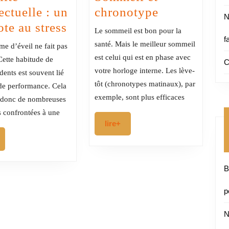
Sommeil
ectuelle : un
chronotype
N
Humilité
et
ote au stress
Le sommeil est bon pour la
f
intellectuelle
chronotype
santé. Mais le meilleur sommeil
me d’éveil ne fait pas
:
est celui qui est en phase avec
Cette habitude de
C
un
votre horloge interne. Les lève-
 dents est souvent lié
tôt (chronotypes matinaux), par
antidote
 de performance. Cela
exemple, sont plus efficaces
 donc de nombreuses
au
 confrontées à une
stress
lire+
lire+
ire+
B
p
N