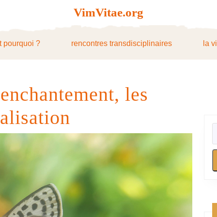
VimVitae.org
t pourquoi ?
rencontres transdisciplinaires
la v
enchantement, les
nalisation