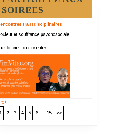
SOIREES
encontres transdisciplinaires
ouleur et souffrance psychosociale,
uestionner pour orienter
ire+
2
3
4
5
6
...
15
>>
1