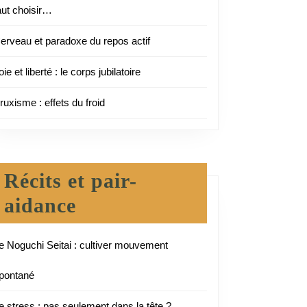
aut choisir…
erveau et paradoxe du repos actif
oie et liberté : le corps jubilatoire
ruxisme : effets du froid
Récits et pair-
aidance
e Noguchi Seitai : cultiver mouvement
pontané
e stress : pas seulement dans la tête ?