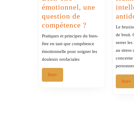
émotionnel, une
intell
question de
antid
Bien-
compétence ?
Le bruxis
être
de bruit. 
Pratiques et principes du bien-
émotionnel,
serrer les
être en tant que compétence
une
au stress
émotionnelle pour soigner les
concerne
question
douleurs orofaciales
personnes
de
lire+
lire+
compétence
l
lire+
?