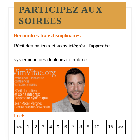
PARTICIPEZ AUX
SOIREES
Rencontres transdisciplinaires
Récit des patients et soins intégrés : l’approche
systémique des douleurs complexes
Lire+
<<
1
2
3
4
6
7
8
9
10
...
15
>>
5