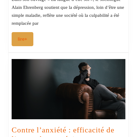
d’être
Alain Ehrenberg soutient que la dépression, loin d’être une
soi
simple maladie, reflète une société où la culpabilité a été
:
remplacée par
un
lire+
lire+
enjeu
de
santé
publique
à
l’ère
de
l’individualisme
Contre l’anxiété : efficacité de