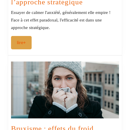
Contre
l’approche stratégique
l’anxiété
Essayer de calmer l'anxiété, généralement elle empire !
:
Face à cet effet paradoxal, l'efficacité est dans une
efficacité
approche stratégique.
de
lire+
lire+
l’approche
stratégique
Bruxisme
Bruxisme : effets du froid