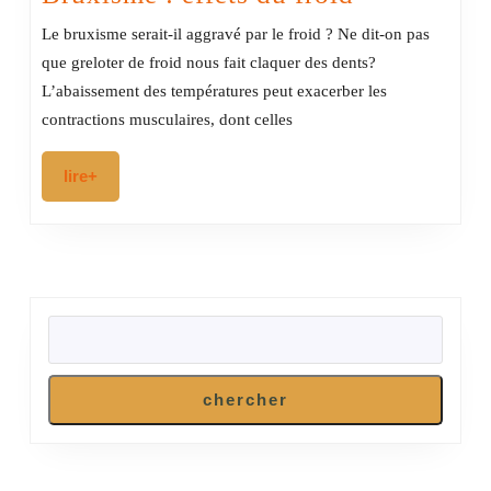
:
Le bruxisme serait-il aggravé par le froid ? Ne dit-on pas
effets
que greloter de froid nous fait claquer des dents?
du
L’abaissement des températures peut exacerber les
froid
contractions musculaires, dont celles
lire+
lire+
RECHERCHER
chercher