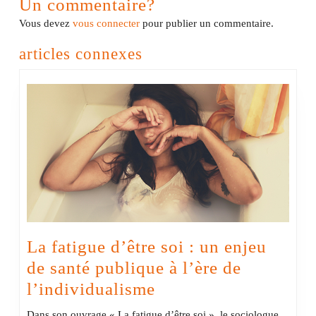
Un commentaire?
Vous devez
vous connecter
pour publier un commentaire.
articles connexes
La fatigue d’être soi : un enjeu
de santé publique à l’ère de
La
l’individualisme
fatigue
Dans son ouvrage « La fatigue d’être soi », le sociologue