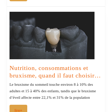
médecine
transdisciplinaire
centrée
sur
la
personne
Nutrition, consommations et
Nutr
bruxisme, quand il faut choisir…
con
Le bruxisme du sommeil touche environ 8 à 10% des
et
adultes et 15 à 40% des enfants, tandis que le bruxisme
bru
d’éveil affecte entre 22,1% et 31% de la population
qua
lire+
lire+