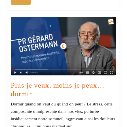
il
faut
cho
Plus je veux, moins je peux…
Plus
dormir
je
Dormir quand on veut ou quand on peut ? Le stress, cette
veux,
composante omniprésente dans nos vies, perturbe
moins
insidieusement notre sommeil, aggravant ainsi les douleurs
chroniques… qui nous mettent sur