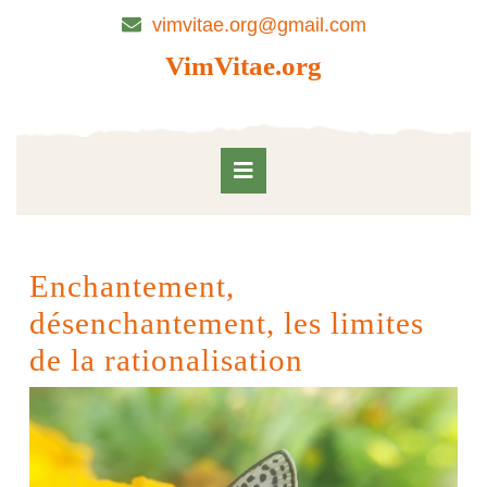
Skip
vimvitae.org@gmail.com
to
content
VimVitae.org
Skip
to
content
Open
Button
Enchantement,
désenchantement, les limites
de la rationalisation