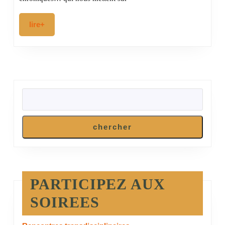
je
peux…
lire+
lire+
dormir
RECHERCHER
chercher
PARTICIPEZ AUX
SOIREES