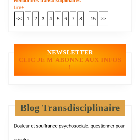
Rencontres transdisciplinaires
Lire+
<<
1
2
4
5
6
7
8
...
15
>>
3
NEWSLETTER
CLIC JE M'ABONNE AUX INFOS
!
Blog Transdisciplinaire
Douleur et souffrance psychosociale, questionner pour
orienter