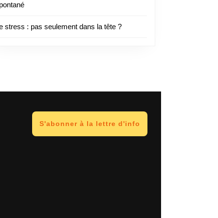
pontané
e stress : pas seulement dans la tête ?
S'abonner à la lettre d'info