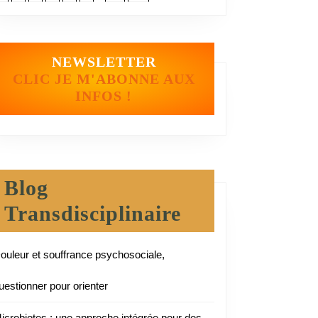
NEWSLETTER
CLIC JE M'ABONNE AUX
INFOS !
Blog
Transdisciplinaire
ouleur et souffrance psychosociale,
uestionner pour orienter
icrobiotes : une approche intégrée pour des