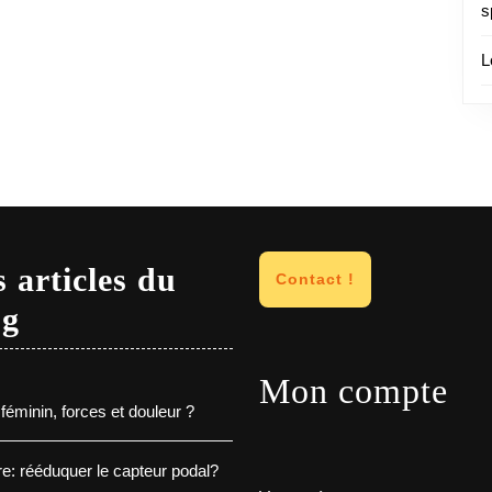
s
L
 articles du
Contact !
og
Mon compte
féminin, forces et douleur ?
e: rééduquer le capteur podal?