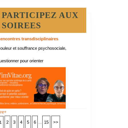
PARTICIPEZ AUX
SOIREES
encontres transdisciplinaires
ouleur et souffrance psychosociale,
:
uestionner pour orienter
tique
ire+
2
3
4
5
6
...
15
>>
1