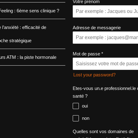
Votre prénom
eeling : 6ème sens clinique ?
 l’anxiété : efficacité de
Adresse de messagerie
oche stratégique
Mot de passe
*
rs ATM : la piste hormonale
Lost your password?
Etes-vous un.e professionnel.le 
santé ?
oui
non
Quelles sont vos domaines de