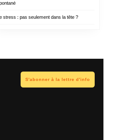
pontané
e stress : pas seulement dans la tête ?
S'abonner à la lettre d'info