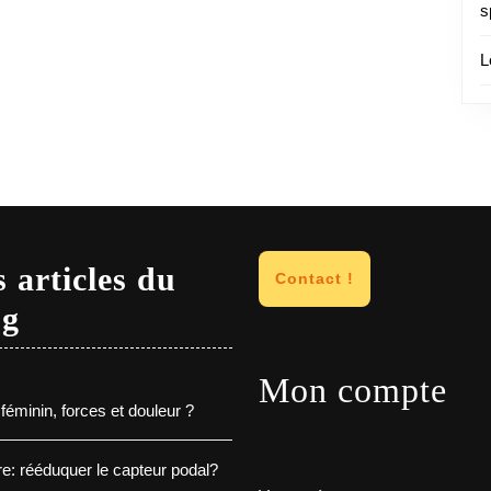
s
L
 articles du
Contact !
og
Mon compte
féminin, forces et douleur ?
e: rééduquer le capteur podal?