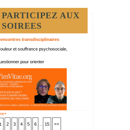
PARTICIPEZ AUX
SOIREES
encontres transdisciplinaires
ouleur et souffrance psychosociale,
l
uestionner pour orienter
type
ire+
2
3
4
5
6
...
15
>>
1