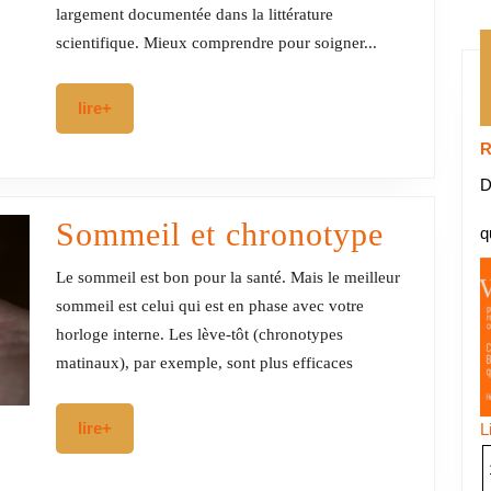
largement documentée dans la littérature
évaluer
scientifique. Mieux comprendre pour soigner...
et
soulager,
lire+
lire+
un
R
enjeu
D
majeur
Sommei
Sommeil et chronotype
q
de
et
Le sommeil est bon pour la santé. Mais le meilleur
santé
chrono
sommeil est celui qui est en phase avec votre
horloge interne. Les lève-tôt (chronotypes
publique
matinaux), par exemple, sont plus efficaces
?
lire+
lire+
L