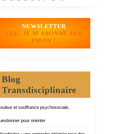
NEWSLETTER
CLIC JE M'ABONNE AUX
INFOS !
nt
Blog
Transdisciplinaire
ouleur et souffrance psychosociale,
uestionner pour orienter
icrobiotes : une approche intégrée pour des