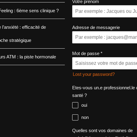
Votre prénom
eeling : 6ème sens clinique ?
 l’anxiété : efficacité de
Adresse de messagerie
oche stratégique
Mot de passe
*
rs ATM : la piste hormonale
Lost your password?
Etes-vous un.e professionnel.le 
santé ?
oui
non
Quelles sont vos domaines de