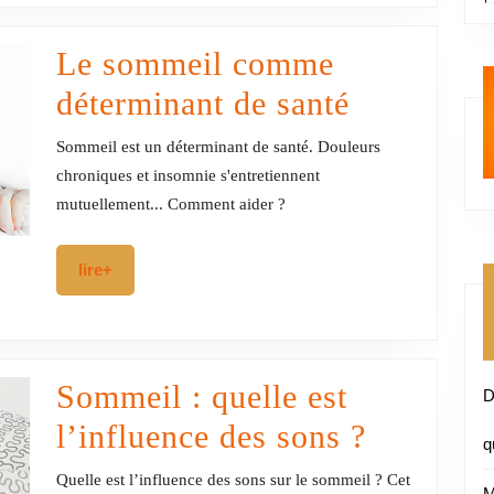
Le sommeil comme
Le
déterminant de santé
sommeil
Sommeil est un déterminant de santé. Douleurs
comme
chroniques et insomnie s'entretiennent
mutuellement... Comment aider ?
détermina
de
lire+
lire+
santé
Sommeil : quelle est
D
Sommeil
l’influence des sons ?
q
:
Quelle est l’influence des sons sur le sommeil ? Cet
M