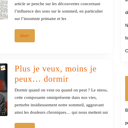
quelle
article se penche sur les découvertes concernant
l’influence des sons sur le sommeil, en particulier
d
est
sur l’insomnie primaire et les
l’influen
N
des
lire+
lire+
f
sons
C
?
Plus je veux, moins je
Plus
peux… dormir
je
Dormir quand on veut ou quand on peut ? Le stress,
veux,
cette composante omniprésente dans nos vies,
perturbe insidieusement notre sommeil, aggravant
moins
B
ainsi les douleurs chroniques… qui nous mettent sur
je
p