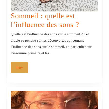
Sommeil : quelle est
Sommeil
l’influence des sons ?
:
Quelle est l’influence des sons sur le sommeil ? Cet
quelle
article se penche sur les découvertes concernant
l’influence des sons sur le sommeil, en particulier sur
est
l’insomnie primaire et les
l’influen
des
lire+
lire+
sons
?