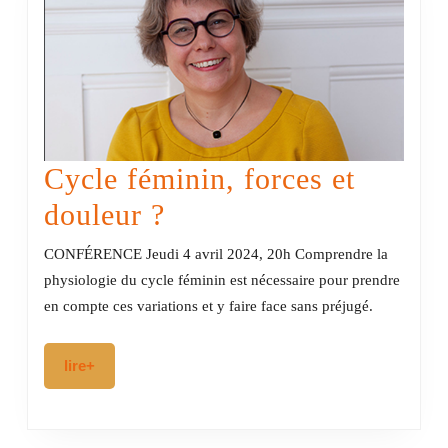
Cycle féminin, forces et
Cycle
douleur ?
féminin,
CONFÉRENCE Jeudi 4 avril 2024, 20h Comprendre la
forces
physiologie du cycle féminin est nécessaire pour prendre
en compte ces variations et y faire face sans préjugé.
et
douleur
lire+
lire+
?