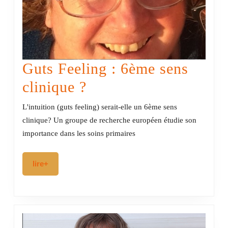
Guts Feeling : 6ème sens
Guts
clinique ?
Feeling
L'intuition (guts feeling) serait-elle un 6ème sens
:
clinique? Un groupe de recherche européen étudie son
importance dans les soins primaires
6ème
sens
lire+
lire+
clinique
?