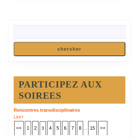
RECHERCHER
chercher
PARTICIPEZ AUX
SOIREES
Rencontres transdisciplinaires
Lire+
<<
1
2
4
5
6
7
8
...
15
>>
3