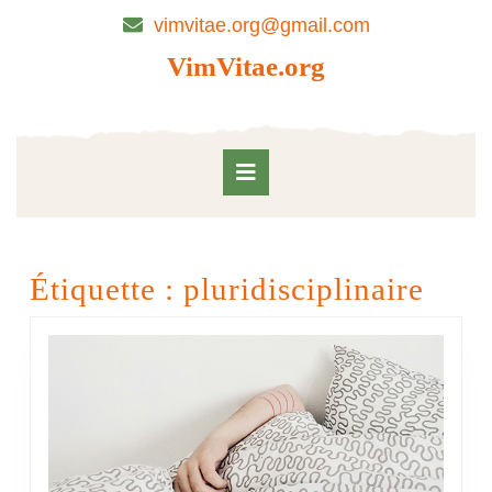
Skip
vimvitae.org@gmail.com
to
content
VimVitae.org
Skip
to
content
Open
Button
Étiquette :
pluridisciplinaire