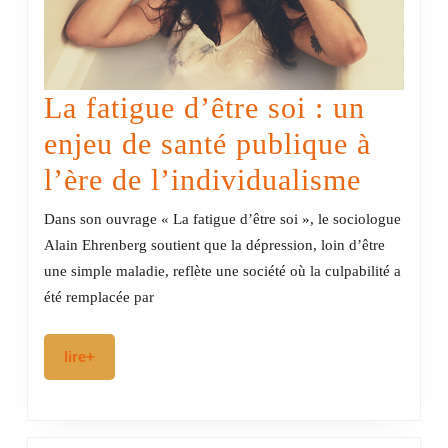
La fatigue d’être soi : un
enjeu de santé publique à
La
l’ère de l’individualisme
fatigu
Dans son ouvrage « La fatigue d’être soi », le sociologue
d’être
Alain Ehrenberg soutient que la dépression, loin d’être
une simple maladie, reflète une société où la culpabilité a
soi
été remplacée par
:
un
lire+
lire+
enjeu
de