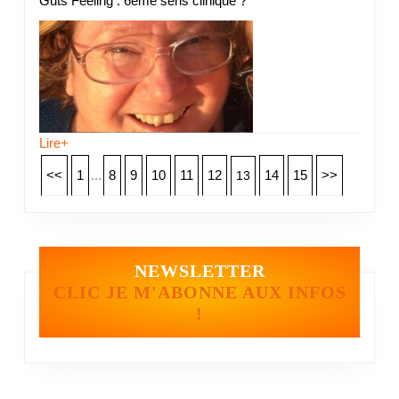
Guts Feeling : 6ème sens clinique ?
Lire+
<<
1
...
8
9
10
11
12
14
15
>>
13
NEWSLETTER
CLIC JE M'ABONNE AUX INFOS
!