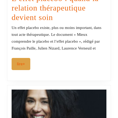
relation thérapeutique
L’effet
devient soin
placebo
Un effet placebo existe, plus ou moins important, dans
:
tout acte thérapeutique. Le document « Mieux
comprendre le placebo et l’effet placebo », rédigé par
quand
François Paille, Julien Nizard, Laurence Verneuil et
la
relation
lire+
lire+
thérapeutique
devient
soin