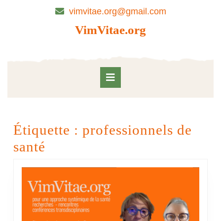
Skip
vimvitae.org@gmail.com
to
content
VimVitae.org
Skip
to
content
Open
Button
Étiquette :
professionnels de
santé