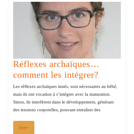
santé
publiq
à
l’ère
de
l’indi
Réflexes archaïques…
Réflexes
comment les intégrer?
archaïq
Les réflexes archaïques innés, sont nécessaires au bébé,
comment
mais ils ont vocation à s’intégrer avec la maturation.
Sinon, ils interfèrent dans le développement, générant
les
des tensions corporelles, pouvant entraîner des
intégrer?
lire+
lire+