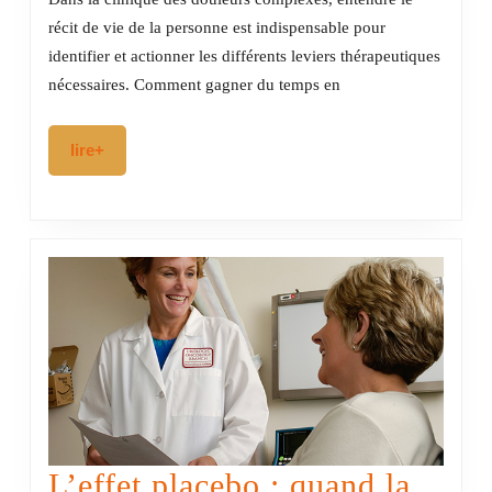
patients
récit de vie de la personne est indispensable pour
identifier et actionner les différents leviers thérapeutiques
et
nécessaires. Comment gagner du temps en
soins
intégrés
lire+
lire+
:
l’approche
systémique
des
douleurs
complexes
L’effet placebo : quand la