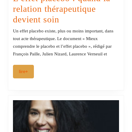
relation thérapeutique
L’effet
devient soin
placebo
Un effet placebo existe, plus ou moins important, dans
:
tout acte thérapeutique. Le document « Mieux
comprendre le placebo et l’effet placebo », rédigé par
quand
François Paille, Julien Nizard, Laurence Verneuil et
la
relation
lire+
lire+
thérapeutique
devient
soin