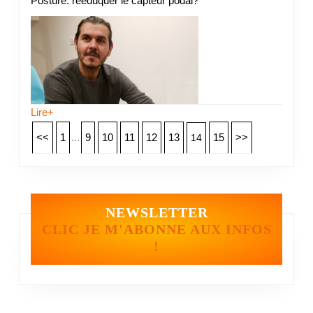
Posture: rééduquer le capteur podal?
Lire+
<<
1
...
9
10
11
12
13
15
>>
14
NEWSLETTER
CLIC JE M'ABONNE AUX INFOS
!