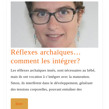
santé
publiq
à
l’ère
de
l’indi
Réflexes archaïques…
Réflexes
comment les intégrer?
archaïq
Les réflexes archaïques innés, sont nécessaires au bébé,
comment
mais ils ont vocation à s’intégrer avec la maturation.
Sinon, ils interfèrent dans le développement, générant
les
des tensions corporelles, pouvant entraîner des
intégrer?
lire+
lire+