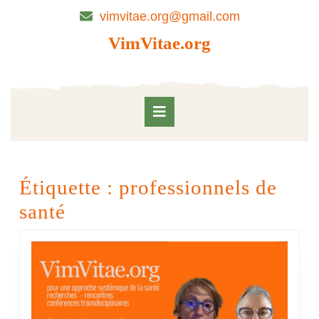
Skip
vimvitae.org@gmail.com
to
content
VimVitae.org
Skip
to
content
Open
Button
Étiquette :
professionnels de
santé