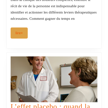
patients
récit de vie de la personne est indispensable pour
identifier et actionner les différents leviers thérapeutiques
et
nécessaires. Comment gagner du temps en
soins
intégrés
lire+
lire+
:
l’approche
systémique
des
douleurs
complexes
L’effet placebo : quand la