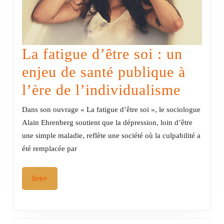
La fatigue d’être soi : un
enjeu de santé publique à
La
l’ère de l’individualisme
fatigu
Dans son ouvrage « La fatigue d’être soi », le sociologue
d’être
Alain Ehrenberg soutient que la dépression, loin d’être
une simple maladie, reflète une société où la culpabilité a
soi
été remplacée par
:
un
lire+
lire+
enjeu
de