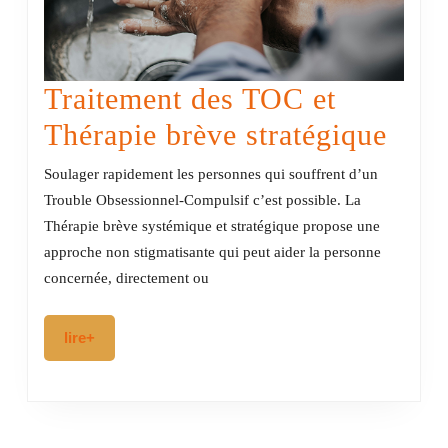
Traitement des TOC et
Trai
Thérapie brève stratégique
des
Soulager rapidement les personnes qui souffrent d’un
TOC
Trouble Obsessionnel-Compulsif c’est possible. La
Thérapie brève systémique et stratégique propose une
et
approche non stigmatisante qui peut aider la personne
Thér
concernée, directement ou
brèv
lire+
lire+
stra