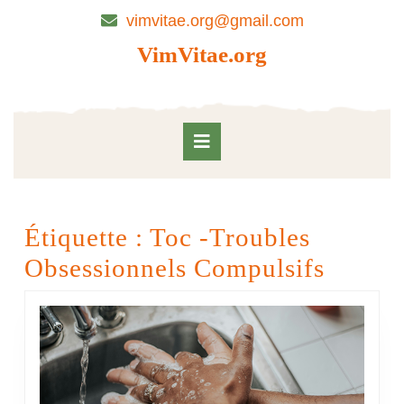
Skip
vimvitae.org@gmail.com
to
content
VimVitae.org
Skip
to
content
Open
Button
Étiquette :
Toc -Troubles
Obsessionnels Compulsifs