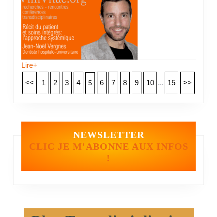
Lire+
<<
1
2
3
4
6
7
8
9
10
...
15
>>
5
NEWSLETTER
CLIC JE M'ABONNE AUX INFOS
!