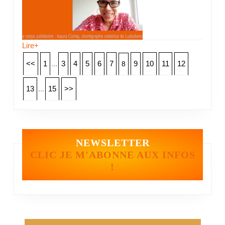
Lire+
<<
1
...
3
4
5
6
7
9
10
11
12
8
13
...
15
>>
NEWSLETTER
CLIC JE M'ABONNE AUX INFOS
!