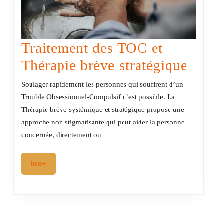
Traitement des TOC et
Trai
Thérapie brève stratégique
des
Soulager rapidement les personnes qui souffrent d’un
TOC
Trouble Obsessionnel-Compulsif c’est possible. La
Thérapie brève systémique et stratégique propose une
et
approche non stigmatisante qui peut aider la personne
Thér
concernée, directement ou
brèv
lire+
lire+
stra