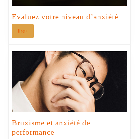
Evalu
Evaluez votre niveau d’anxiété
votre
lire+
lire+
nivea
d’anx
Bruxisme et anxiété de
Bruxisme
performance