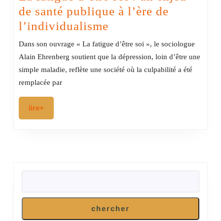
de santé publique à l’ère de
La
l’individualisme
fatigue
Dans son ouvrage « La fatigue d’être soi », le sociologue
d’être
Alain Ehrenberg soutient que la dépression, loin d’être une
soi
simple maladie, reflète une société où la culpabilité a été
:
remplacée par
un
lire+
lire+
enjeu
de
santé
publique
RECHERCHER
à
l’ère
de
chercher
l’individualisme