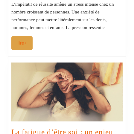
et
L’impératif de réussite amène un stress intense chez un
anxiété
nombre croissant de personnes. Une anxiété de
de
performance peut mettre littéralement sur les dents,
performance
hommes, femmes et enfants. La pression ressentie
lire+
lire+
La fatigue d’être soi : un enjeu