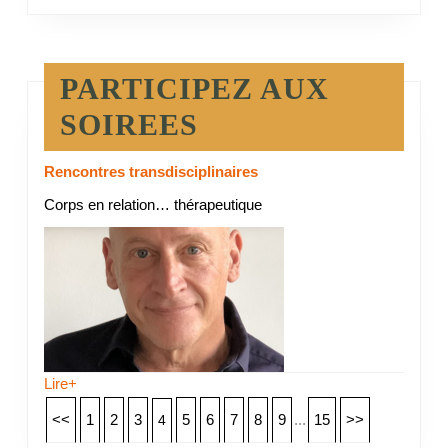
PARTICIPEZ AUX
SOIREES
Rencontres transdisciplinaires
Corps en relation… thérapeutique
Lire+
<<
1
2
3
5
6
7
8
9
...
15
>>
4