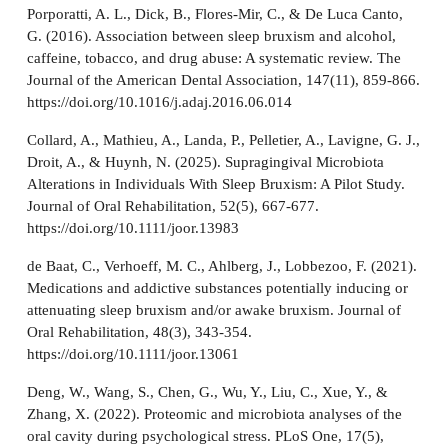
Porporatti, A. L., Dick, B., Flores-Mir, C., & De Luca Canto,
G. (2016). Association between sleep bruxism and alcohol,
caffeine, tobacco, and drug abuse: A systematic review. The
Journal of the American Dental Association, 147(11), 859-866.
https://doi.org/10.1016/j.adaj.2016.06.014
Collard, A., Mathieu, A., Landa, P., Pelletier, A., Lavigne, G. J.,
Droit, A., & Huynh, N. (2025). Supragingival Microbiota
Alterations in Individuals With Sleep Bruxism: A Pilot Study.
Journal of Oral Rehabilitation, 52(5), 667-677.
https://doi.org/10.1111/joor.13983
de Baat, C., Verhoeff, M. C., Ahlberg, J., Lobbezoo, F. (2021).
Medications and addictive substances potentially inducing or
attenuating sleep bruxism and/or awake bruxism. Journal of
Oral Rehabilitation, 48(3), 343-354.
https://doi.org/10.1111/joor.13061
Deng, W., Wang, S., Chen, G., Wu, Y., Liu, C., Xue, Y., &
Zhang, X. (2022). Proteomic and microbiota analyses of the
oral cavity during psychological stress. PLoS One, 17(5),