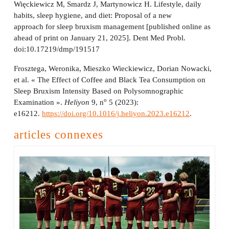
Więckiewicz M, Smardz J, Martynowicz H. Lifestyle, daily
habits, sleep hygiene, and diet: Proposal of a new
approach for sleep bruxism management [published online as
ahead of print on January 21, 2025]. Dent Med Probl.
doi:10.17219/dmp/191517
Frosztega, Weronika, Mieszko Wieckiewicz, Dorian Nowacki,
et al. « The Effect of Coffee and Black Tea Consumption on
Sleep Bruxism Intensity Based on Polysomnographic
o
Examination ».
Heliyon
9, n
5 (2023):
e16212.
https://doi.org/10.1016/j.heliyon.2023.e16212
.
articles connexes