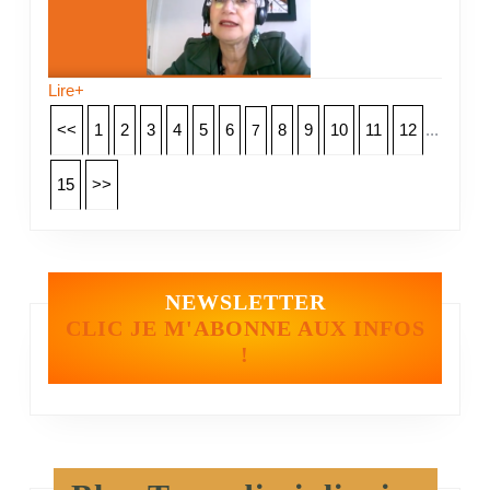
Lire+
<<
1
2
3
4
5
6
8
9
10
11
12
...
7
15
>>
NEWSLETTER
CLIC JE M'ABONNE AUX INFOS
!