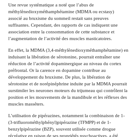
Une revue systématique a noté que l’abus de
méthylènedioxyméthamphétamine (MDMA ou ecstasy)
associé au bruxisme du sommeil restait sans preuves
suffisantes. Cependant, des rapports de cas indiquent une
association entre la consommation de cette substance et
l’augmentation de l’activité des muscles masticatoires.
En effet, la MDMA (3,4-méthylènedioxyméthamphétamine) en
induisant la libération de sérotonine, pourrait entraîner une
réduction de l’activité dopaminergique au niveau du cortex
préfrontal. Or la carence en dopamine contribue au
développement du bruxisme. De plus, la libération de
sérotonine et de norépinéphrine induite par la MDMA pourrait
surstimiler les neurones moteurs du trijumeau qui contrôlent la
position et les mouvements de la mandibule et les réflexes des
muscles masséters.
L’utilisation de pipérazines, notamment la combinaison de 1-
(3-trifluorométhylphényl)pipérazine (TFMPP) et de 1-
benzylpipérazine (BZP), souvent utilisée comme drogue
récréative en raison de ses propriétés psychoactives, a été