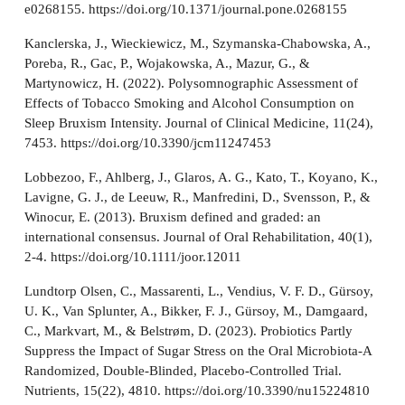
e0268155. https://doi.org/10.1371/journal.pone.0268155
Kanclerska, J., Wieckiewicz, M., Szymanska-Chabowska, A.,
Poreba, R., Gac, P., Wojakowska, A., Mazur, G., &
Martynowicz, H. (2022). Polysomnographic Assessment of
Effects of Tobacco Smoking and Alcohol Consumption on
Sleep Bruxism Intensity. Journal of Clinical Medicine, 11(24),
7453. https://doi.org/10.3390/jcm11247453
Lobbezoo, F., Ahlberg, J., Glaros, A. G., Kato, T., Koyano, K.,
Lavigne, G. J., de Leeuw, R., Manfredini, D., Svensson, P., &
Winocur, E. (2013). Bruxism defined and graded: an
international consensus. Journal of Oral Rehabilitation, 40(1),
2-4. https://doi.org/10.1111/joor.12011
Lundtorp Olsen, C., Massarenti, L., Vendius, V. F. D., Gürsoy,
U. K., Van Splunter, A., Bikker, F. J., Gürsoy, M., Damgaard,
C., Markvart, M., & Belstrøm, D. (2023). Probiotics Partly
Suppress the Impact of Sugar Stress on the Oral Microbiota-A
Randomized, Double-Blinded, Placebo-Controlled Trial.
Nutrients, 15(22), 4810. https://doi.org/10.3390/nu15224810