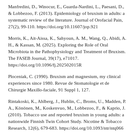
Manfredini, D., Winocur, E., Guarda-Nardini, L., Paesani, D.,
& Lobbezoo, F. (2013). Epidemiology of bruxism in adults: a
systematic review of the literature. Journal of Orofacial Pain,
27(2), 99-110. https://doi.org/10.11607/jop.921
Morris, K., Ait-Aissa, K., Sahyoun, A. M., Wang, Q., Abidi, A.
H., & Kassan, M. (2025). Exploring the Role of Oral
Microbiota in the Pathophysiology and Treatment of Bruxism.
The FASEB Journal, 39(17), e71017.
https://doi.org/10.1096/fj.202502015R
Ploceniak, C. (1990). Bruxism and magnesium, my clinical
experiences since 1980. Revue de Stomatologie et de
Chirurgie Maxillo-faciale, 91 Suppl 1, 127.
Rintakoski, K., Ahlberg, J., Hublin, C., Broms, U., Madden, P.
A., Könönen, M., Koskenvuo, M., Lobbezoo, F., & Kaprio, J.
(2010). Tobacco use and reported bruxism in young adults: a
nationwide Finnish Twin Cohort Study. Nicotine & Tobacco
Research, 12(6), 679-683. https://doi.org/10.1093/ntr/ntq066