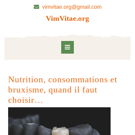
Skip
vimvitae.org@gmail.com
to
content
VimVitae.org
Skip
to
content
Open
Button
Nutrition, consommations et
bruxisme, quand il faut
choisir…