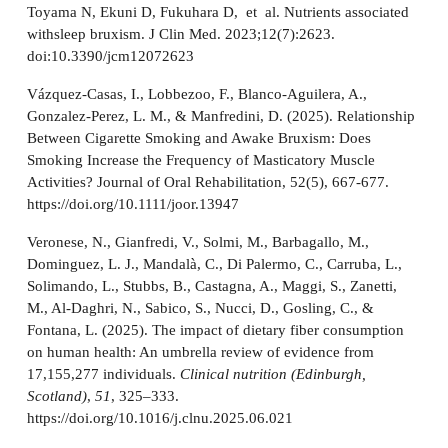
Toyama N, Ekuni D, Fukuhara D, et al. Nutrients associated
withsleep bruxism. J Clin Med. 2023;12(7):2623.
doi:10.3390/jcm12072623
Vázquez-Casas, I., Lobbezoo, F., Blanco-Aguilera, A.,
Gonzalez-Perez, L. M., & Manfredini, D. (2025). Relationship
Between Cigarette Smoking and Awake Bruxism: Does
Smoking Increase the Frequency of Masticatory Muscle
Activities? Journal of Oral Rehabilitation, 52(5), 667-677.
https://doi.org/10.1111/joor.13947
Veronese, N., Gianfredi, V., Solmi, M., Barbagallo, M.,
Dominguez, L. J., Mandalà, C., Di Palermo, C., Carruba, L.,
Solimando, L., Stubbs, B., Castagna, A., Maggi, S., Zanetti,
M., Al-Daghri, N., Sabico, S., Nucci, D., Gosling, C., &
Fontana, L. (2025). The impact of dietary fiber consumption
on human health: An umbrella review of evidence from
17,155,277 individuals.
Clinical nutrition (Edinburgh,
Scotland)
,
51
, 325–333.
https://doi.org/10.1016/j.clnu.2025.06.021