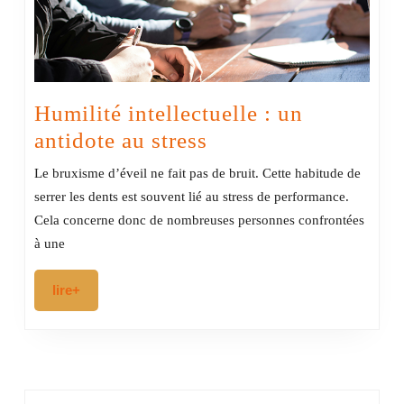
Humilité intellectuelle : un
Humilité
antidote au stress
intellectuelle
Le bruxisme d’éveil ne fait pas de bruit. Cette habitude de
:
serrer les dents est souvent lié au stress de performance.
un
Cela concerne donc de nombreuses personnes confrontées
antidote
à une
au
lire+
lire+
stress
RECHERCHER