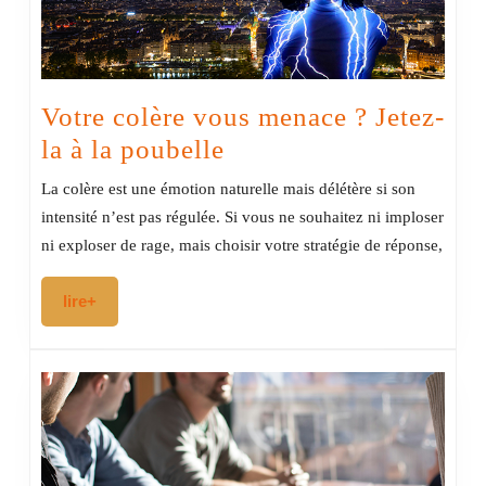
Votre colère vous menace ? Jetez-
Votre
la à la poubelle
colère vous
La colère est une émotion naturelle mais délétère si son
menace
intensité n’est pas régulée. Si vous ne souhaitez ni imploser
?
ni exploser de rage, mais choisir votre stratégie de réponse,
Jetez-
lire+
lire+
la
à
la
poubelle