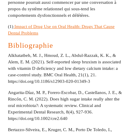
personne pourrait aussi commencer par une conversation à
propos du système relationnel qui sous-tend les
comportements dysfonctionnels et délétères.
(1)
Impact of Drug Use on Oral Health: Drugs That Cause
Dental Problems
Bibliographie
Alkhatatbeh, M. J., Hmoud, Z. L., Abdul-Razzak, K. K., &
Alem, E. M. (2021). Self-reported sleep bruxism is associated
with vitamin D deficiency and low dietary calcium intake: a
case-control study. BMC Oral Health, 21(1), 21.
https://doi.org/10.1186/s12903-020-01349-3
Angarita-Díaz, M. P., Forero-Escobar, D., Castellanos, J. E., &
Rincón, C. M. (2022). Does high sugar intake really alter the
oral microbiota?: A systematic review. Clinical and
Experimental Dental Research, 8(4), 927-936.
https://doi.org/10.1002/cre2.640
Bertazzo-Silveira, E., Kruger, C. M., Porto De Toledo, I.,