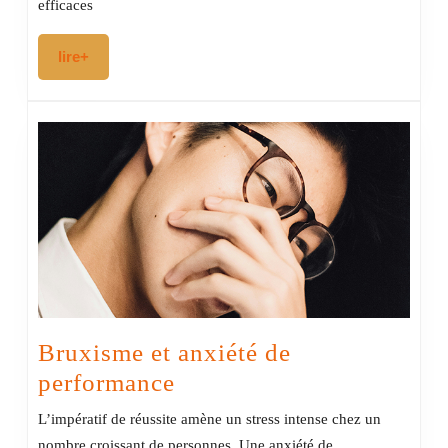
efficaces
lire+
lire+
Bruxisme et anxiété de
Bruxisme
performance
et
L’impératif de réussite amène un stress intense chez un
anxiété
nombre croissant de personnes. Une anxiété de