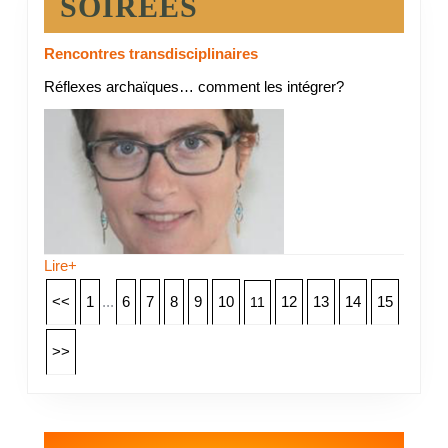
SOIREES
Rencontres transdisciplinaires
Réflexes archaïques… comment les intégrer?
Lire+
<<
1
...
6
7
8
9
10
12
13
14
15
11
>>