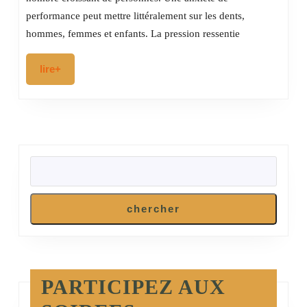
de
performance peut mettre littéralement sur les dents,
performance
hommes, femmes et enfants. La pression ressentie
lire+
lire+
RECHERCHER
chercher
PARTICIPEZ AUX