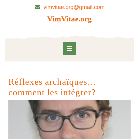
Skip
vimvitae.org@gmail.com
to
content
VimVitae.org
Skip
to
content
Open
Button
Réflexes archaïques…
comment les intégrer?