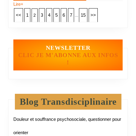
Lire+
<<
1
3
4
5
6
7
...
15
>>
2
NEWSLETTER
CLIC JE M'ABONNE AUX INFOS
!
Blog Transdisciplinaire
Douleur et souffrance psychosociale, questionner pour
orienter