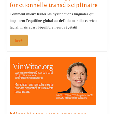
Réédu
fonctionnelle transdisciplinaire
lingu
Comment mieux traiter les dysfonctions linguales qui
:
impactent l'équilibre global au-delà du maxillo-cervico-
au-
facial, mais aussi l'équilibre neurovégétatif
delà
lire+
lire+
de
la
mécan
une
appro
fonct
transd