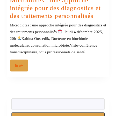
Microbiotes : une approche
intégrée pour des diagnostics et
Microbi
des traitements personnalisés
:
Microbiotes : une approche intégrée pour des diagnostics et
une
des traitements personnalisés
Jeudi 4 décembre 2025,
approc
20h
Kahina Oussedik, Docteure en biochimie
intégré
moléculaire, consultation microbiote.Visio-conférence
transdisciplinaire, tous professionnels de santé
pour
des
lire+
lire+
diagnos
et
des
traitem
RECHERCHER
personn