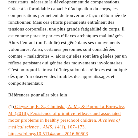
persistants, nécessite le développement de compensations.
Grâce à la formidable capacité d’adaptation du corps, les
compensations permettent de trouver une façon détournée de
fonctionner. Mais ces efforts permanents entraînent des
tensions corporelles, une plus grande fatigabilité du corps. Il
est comme parasité par ces réflexes archaïques mal intégrés.
Alors l’enfant (ou l’adulte) est gêné dans ses mouvements
volontaires. Ainsi, certaines personnes sont considérées
comme « maladroites », alors qu’elles sont être gênées par un
réflexe persistant qui génère des mouvements involontaires.
C’est pourquoi le travail d’intégration des réflexes est indiqué
dès que l’on observe des troubles des apprentissages et
comportementaux
Références pour aller plus loin
(
1)
Gieysztor, E. Z., Choińska, A. M., & Paprocka-Borowicz,
M. (2018). Persistence of primitive reflexes and associated
motor problems in healthy preschool children.
Archives of
medical science : AMS
,
14
(1), 167–173.
https://doi.org/10.5114/aoms.2016.60503