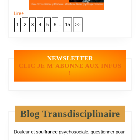
Lire+
2
3
4
5
6
...
15
>>
1
NEWSLETTER
CLIC JE M'ABONNE AUX INFOS
!
Blog Transdisciplinaire
Douleur et souffrance psychosociale, questionner pour