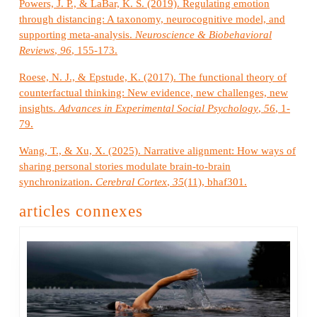
Powers, J. P., & LaBar, K. S. (2019). Regulating emotion
through distancing: A taxonomy, neurocognitive model, and
supporting meta-analysis.
Neuroscience & Biobehavioral
Reviews
,
96
, 155-173.
Roese, N. J., & Epstude, K. (2017). The functional theory of
counterfactual thinking: New evidence, new challenges, new
insights.
Advances in Experimental Social Psychology
,
56
, 1-
79.
Wang, T., & Xu, X. (2025). Narrative alignment: How ways of
sharing personal stories modulate brain-to-brain
synchronization.
Cerebral Cortex
,
35
(11), bhaf301.
articles connexes