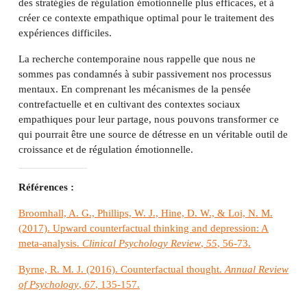
des stratégies de régulation émotionnelle plus efficaces, et à
créer ce contexte empathique optimal pour le traitement des
expériences difficiles.
La recherche contemporaine nous rappelle que nous ne
sommes pas condamnés à subir passivement nos processus
mentaux. En comprenant les mécanismes de la pensée
contrefactuelle et en cultivant des contextes sociaux
empathiques pour leur partage, nous pouvons transformer ce
qui pourrait être une source de détresse en un véritable outil de
croissance et de régulation émotionnelle.
Références :
Broomhall, A. G., Phillips, W. J., Hine, D. W., & Loi, N. M.
(2017). Upward counterfactual thinking and depression: A
meta-analysis.
Clinical Psychology Review
,
55
, 56-73.
Byrne, R. M. J. (2016). Counterfactual thought.
Annual Review
of Psychology
,
67
, 135-157.