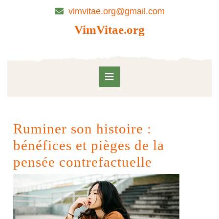
Skip
vimvitae.org@gmail.com
to
content
VimVitae.org
Skip
to
content
Open
Button
Ruminer son histoire :
bénéfices et pièges de la
pensée contrefactuelle