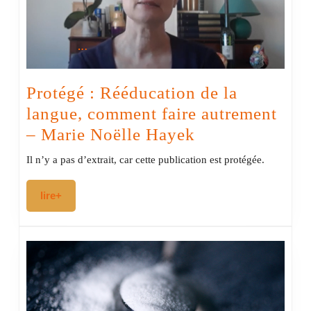
Protégé : Rééducation de la
langue, comment faire autrement
Protégé :
– Marie Noëlle Hayek
Rééducation
Il n’y a pas d’extrait, car cette publication est protégée.
de
la
lire+
lire+
langue,
comment
faire
autrement
–