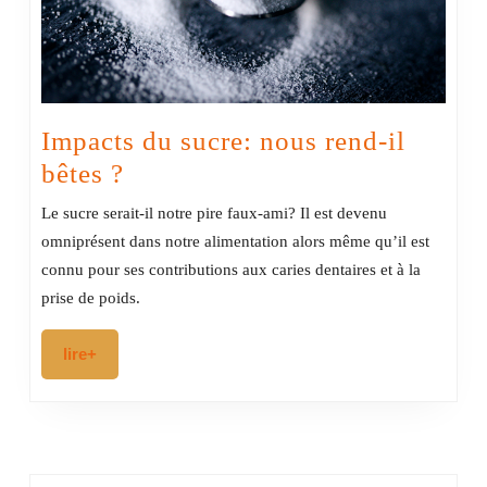
Marie
Noëlle
Hayek
Impacts du sucre: nous rend-il
Impacts
bêtes ?
du
Le sucre serait-il notre pire faux-ami? Il est devenu
sucre:
omniprésent dans notre alimentation alors même qu’il est
nous
connu pour ses contributions aux caries dentaires et à la
rend-
prise de poids.
il
lire+
lire+
bêtes
?
RECHERCHER