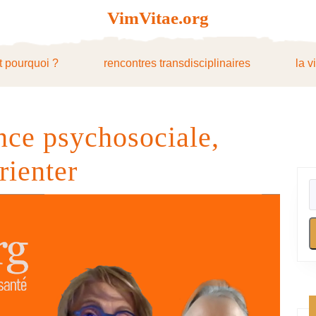
VimVitae.org
t pourquoi ?
rencontres transdisciplinaires
la v
nce psychosociale,
rienter