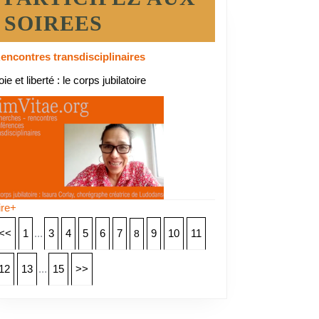
SOIREES
encontres transdisciplinaires
oie et liberté : le corps jubilatoire
ire+
<<
1
...
3
4
5
6
7
9
10
11
8
12
13
...
15
>>