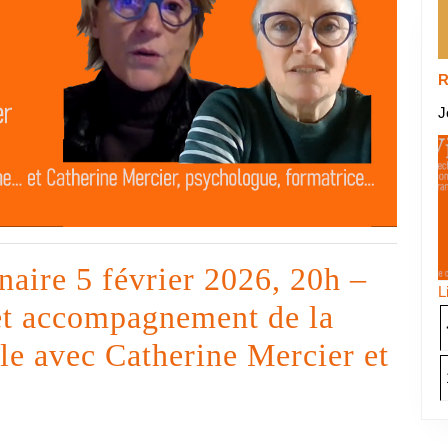
R
J
naire 5 février 2026, 20h –
L
 et accompagnement de la
le avec Catherine Mercier et