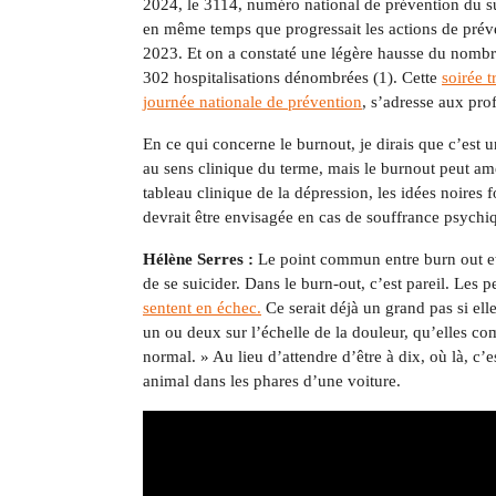
2024, le 3114, numéro national de prévention du s
en même temps que progressait les actions de préve
2023. Et on a constaté une légère hausse du nombre
302 hospitalisations dénombrées (1). Cette
soirée t
journée nationale de prévention
, s’adresse aux prof
En ce qui concerne le burnout, je dirais que c’est 
au sens clinique du terme, mais le burnout peut ame
tableau clinique de la dépression, les idées noires 
devrait être envisagée en cas de souffrance psychi
Hélène Serres :
Le point commun entre burn out et
de se suicider. Dans le burn-out, c’est pareil. Les 
sentent en échec.
Ce serait déjà un grand pas si elle
un ou deux sur l’échelle de la douleur, qu’elles co
normal. » Au lieu d’attendre d’être à dix, où là, c’
animal dans les phares d’une voiture.