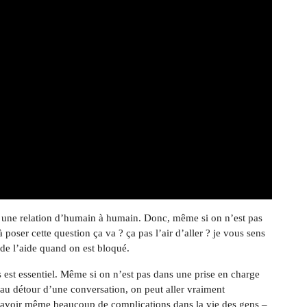
 une relation d’humain à humain. Donc, même si on n’est pas
 poser cette question ça va ? ça pas l’air d’aller ? je vous sens
 de l’aide quand on est bloqué.
us est essentiel. Même si on n’est pas dans une prise en charge
au détour d’une conversation, on peut aller vraiment
 y avoir même beaucoup de complications dans la vie des gens –