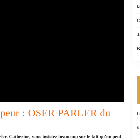
f
C
J
B
la peur : OSER PARLER du
L
s
rler. Catherine, vous insistez beaucoup sur le fait qu’on peut