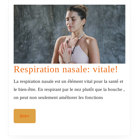
Respi
Respiration nasale: vitale!
nasal
La respiration nasale est un élément vital pour la santé et
vital
le bien-être. En respirant par le nez plutôt que la bouche ,
on peut non seulement améliorer les fonctions
lire+
lire+