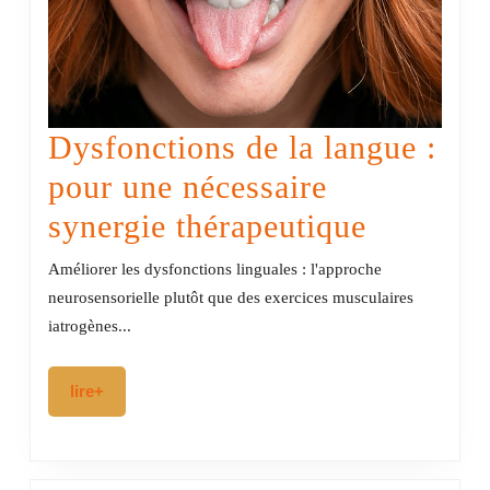
Dysfonctions de la langue :
pour une nécessaire
Dysfonc
synergie thérapeutique
de
Améliorer les dysfonctions linguales : l'approche
la
neurosensorielle plutôt que des exercices musculaires
iatrogènes...
langue
:
lire+
lire+
pour
une