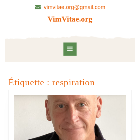
Skip
vimvitae.org@gmail.com
to
content
VimVitae.org
Skip
to
content
Open
Button
Étiquette :
respiration