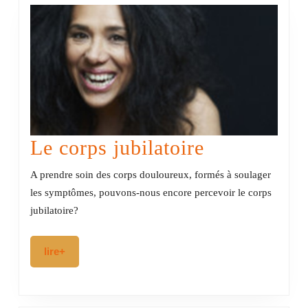
nécessai
synergie
thérapeu
Le
Le corps jubilatoire
corps
A prendre soin des corps douloureux, formés à soulager
jubilatoire
les symptômes, pouvons-nous encore percevoir le corps
jubilatoire?
lire+
lire+