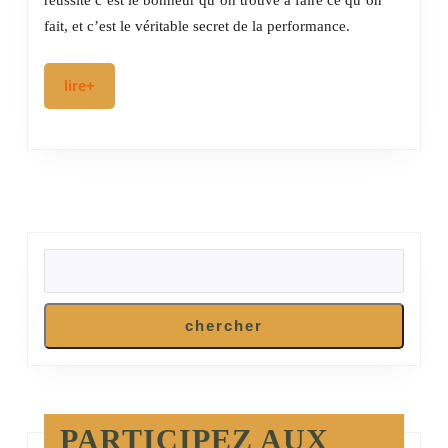
Flow,
fait, et c’est le véritable secret de la performance.
pas
besoin
lire+
lire+
de
serrer
les
dents
RECHERCHER
chercher
PARTICIPEZ AUX