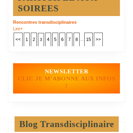
SOIREES
Rencontres transdisciplinaires
Lire+
<<
1
2
4
5
6
7
8
...
15
>>
3
NEWSLETTER
CLIC JE M'ABONNE AUX INFOS
!
Blog Transdisciplinaire