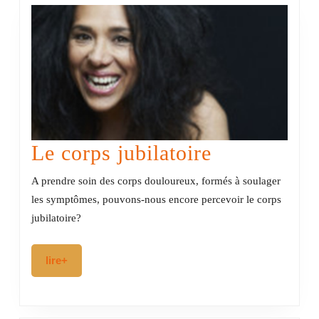
nécessai
synergie
thérapeu
Le
Le corps jubilatoire
corps
A prendre soin des corps douloureux, formés à soulager
jubilatoire
les symptômes, pouvons-nous encore percevoir le corps
jubilatoire?
lire+
lire+