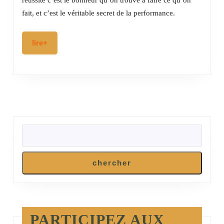
Flow,
fait, et c’est le véritable secret de la performance.
pas
besoin
lire+
lire+
de
serrer
les
dents
RECHERCHER
chercher
PARTICIPEZ AUX