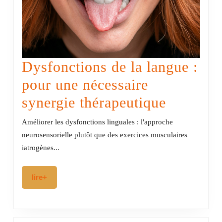
Dysfonctions de la langue :
pour une nécessaire
Dysfonc
synergie thérapeutique
de
Améliorer les dysfonctions linguales : l'approche
la
neurosensorielle plutôt que des exercices musculaires
iatrogènes...
langue
:
lire+
lire+
pour
une