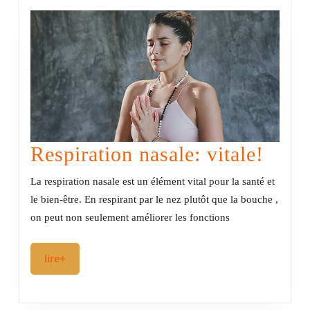
Respi
Respiration nasale: vitale!
nasal
La respiration nasale est un élément vital pour la santé et
vital
le bien-être. En respirant par le nez plutôt que la bouche ,
on peut non seulement améliorer les fonctions
lire+
lire+