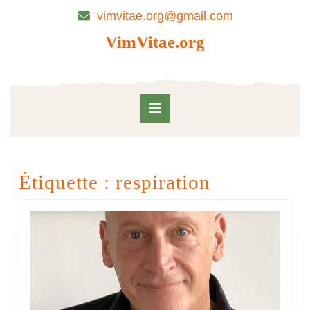
Skip
vimvitae.org@gmail.com
to
content
VimVitae.org
Skip
to
content
Open
Button
Étiquette :
respiration