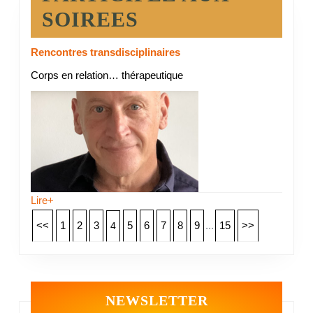
SOIREES
Rencontres transdisciplinaires
Corps en relation… thérapeutique
Lire+
<<
1
2
3
5
6
7
8
9
...
15
>>
4
NEWSLETTER